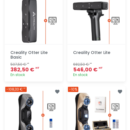
Creality Otter Lite
Creality Otter Lite
Basic
507,50 €
682,50 €
HT
HT
382,50 €
546,00 €
HT
HT
En stock
En stock
Ajout
Ajout
-108,33 €
-10%
HT
rapide
rapide