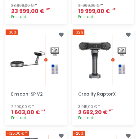
28 999,00 €
21 999,00 €
HT
HT
23 999,00 €
19 999,00 €
HT
HT
En stock
En stock
Ajout
Ajout
-30%
-32%
rapide
rapide
Einscan-SP V2
Creality RaptorX
2 290,00 €
3 915,00 €
HT
HT
1 603,00 €
2 662,20 €
HT
HT
En stock
En stock
Ajout
Ajout
-125,00 €
-20%
HT
rapide
rapide