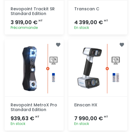
Revopoint Trackit SR
Transcan C
Standard Edition
3 919,00 €
4 399,00 €
HT
HT
Précommande
En stock
Ajout
Ajout
rapide
rapide
Revopoint MetroX Pro
Einscan HX
Standard Edition
939,63 €
7 990,00 €
HT
HT
En stock
En stock