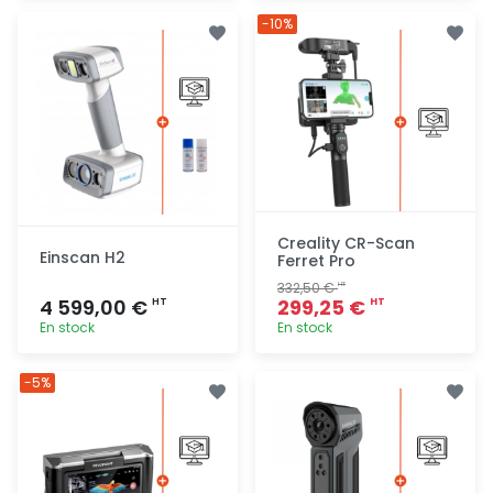
Ajout
Ajout
-10%
rapide
rapide
Creality CR-Scan
Einscan H2
Ferret Pro
332,50 €
HT
4 599,00 €
299,25 €
HT
HT
En stock
En stock
Ajout
Ajout
-5%
rapide
rapide