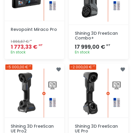
Revopoint Miraco Pro
Shining 3D FreeScan
Combo+
1 866,67 €
HT
1 773,33 €
17 999,00 €
HT
HT
En stock
En stock
Ajout
Ajout
-5 000,00 €
-2 000,00 €
HT
HT
rapide
rapide
Shining 3D FreeScan
Shining 3D FreeScan
UE Pro2
UE Pro