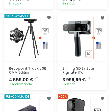
En stock
En stock
Ajout
Ajout
PRÉ-COMMANDE
rapide
rapide
Revopoint Trackit SR
Shining 3D EinScan
CMM Edition
Rigil Lite 1To
4 659,00 €
3 999,99 €
HT
HT
Précommande
En stock
Ajout
Ajout
PRÉ-COMMANDE
-20%
rapide
rapide