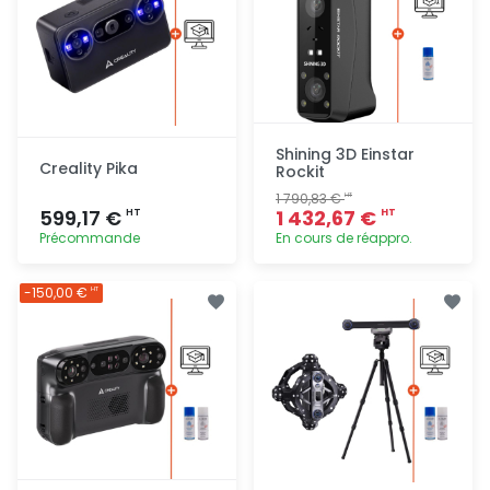
Shining 3D Einstar
Creality Pika
Rockit
1 790,83 €
HT
599,17 €
1 432,67 €
HT
HT
Précommande
En cours de réappro.
Ajout
Ajout
-150,00 €
HT
rapide
rapide