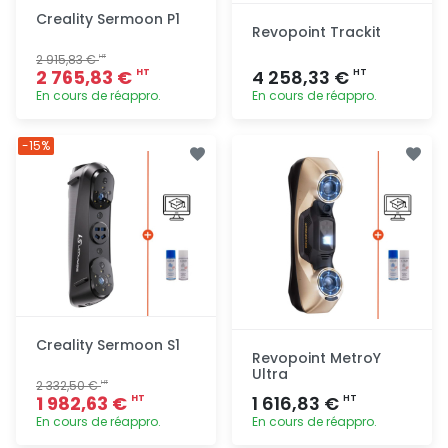
Creality Sermoon P1
Revopoint Trackit
2 915,83 €
HT
2 765,83 €
4 258,33 €
HT
HT
En cours de réappro.
En cours de réappro.
Ajout
Ajout
-15%
rapide
rapide
Creality Sermoon S1
Revopoint MetroY
Ultra
2 332,50 €
HT
1 982,63 €
1 616,83 €
HT
HT
En cours de réappro.
En cours de réappro.