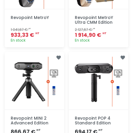
Revopoint MetroY
Revopoint MetroY
Ultra CMM Edition
1 041,67 €
2 127,67 €
HT
HT
933,33 €
1 914,90 €
HT
HT
En stock
En stock
Ajout
Ajout
rapide
rapide
Revopoint MINI 2
Revopoint POP 4
Advanced Edition
Standard Edition
866,67 €
694,17 €
HT
HT