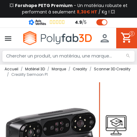
💥
Forshape PETG Premium
- Un matériau robuste et
performant à seulement
8,30€ HT
/ Kg ! 💥
4.9
/
5
0
Accueil
Matériel 3D
Marque
Creality
Scanner 3D Creality
Creality Sermoon P1