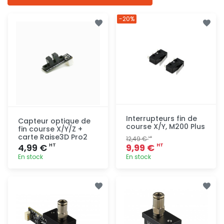
-20%
Interrupteurs fin de
Capteur optique de
course X/Y, M200 Plus
fin course X/Y/Z +
carte Raise3D Pro2
12,49 €
HT
4,99 €
9,99 €
HT
HT
En stock
En stock
Ajout
Ajout
rapide
rapide