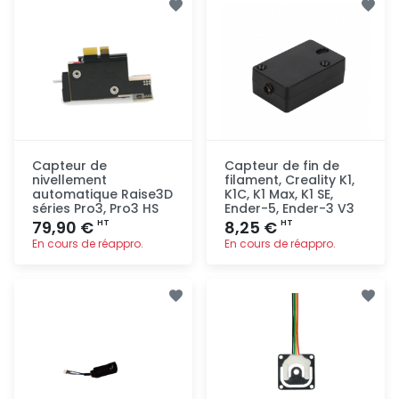
rapide
rapide
Capteur de
Capteur de fin de
nivellement
filament, Creality K1,
automatique Raise3D
K1C, K1 Max, K1 SE,
séries Pro3, Pro3 HS
Ender-5, Ender-3 V3
79,90 €
8,25 €
HT
HT
En cours de réappro.
En cours de réappro.
Ajout
Ajout
rapide
rapide