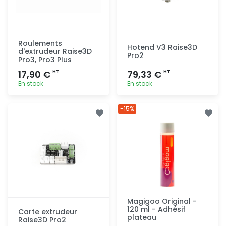
Roulements
Hotend V3 Raise3D
d'extrudeur Raise3D
Pro2
Pro3, Pro3 Plus
17,90 €
79,33 €
HT
HT
En stock
En stock
Ajout
Ajout
-15%
rapide
rapide
Magigoo Original -
120 ml - Adhésif
Carte extrudeur
plateau
Raise3D Pro2