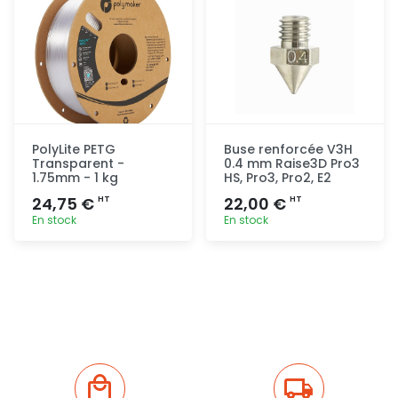
PolyLite PETG
Buse renforcée V3H
Transparent -
0.4 mm Raise3D Pro3
1.75mm - 1 kg
HS, Pro3, Pro2, E2
24,75 €
22,00 €
HT
HT
En stock
En stock
Ajout
Ajout
rapide
rapide