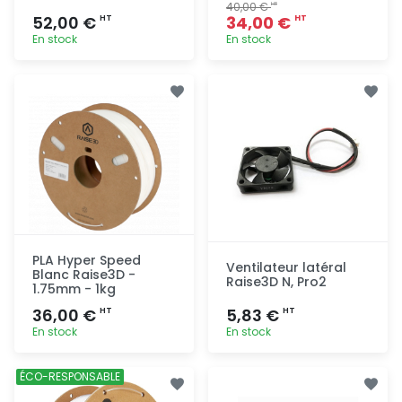
40,00 €
HT
52,00 €
34,00 €
HT
HT
En stock
En stock
Ajout
Ajout
rapide
rapide
PLA Hyper Speed
Ventilateur latéral
Blanc Raise3D -
Raise3D N, Pro2
1.75mm - 1kg
36,00 €
5,83 €
HT
HT
En stock
En stock
Ajout
Ajout
ÉCO-RESPONSABLE
rapide
rapide