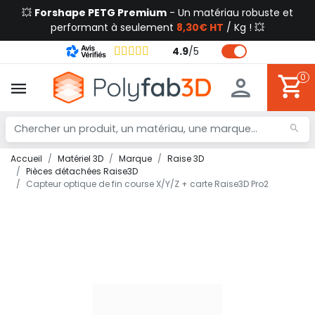
💥
Forshape PETG Premium
- Un matériau robuste et
performant à seulement
8,30€ HT
/ Kg ! 💥
4.9
/
5
0
Accueil
Matériel 3D
Marque
Raise 3D
Pièces détachées Raise3D
Capteur optique de fin course X/Y/Z + carte Raise3D Pro2