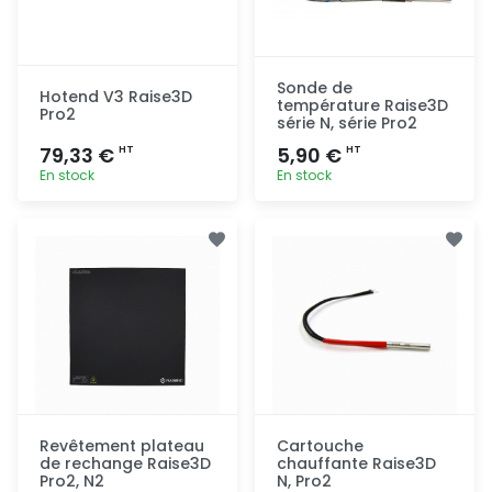
Sonde de
Hotend V3 Raise3D
température Raise3D
Pro2
série N, série Pro2
79,33 €
5,90 €
HT
HT
En stock
En stock
Ajout
Ajout
rapide
rapide
Revêtement plateau
Cartouche
de rechange Raise3D
chauffante Raise3D
Pro2, N2
N, Pro2