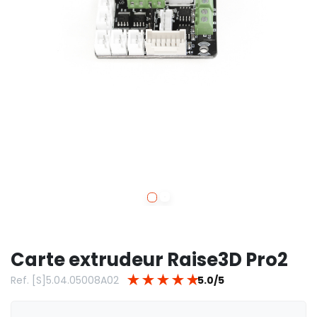
Carte extrudeur Raise3D Pro2
★
★
★
★
★
Ref. [S]5.04.05008A02
5.0/5