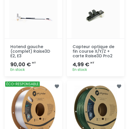
Hotend gauche
Capteur optique de
(complet) Raise3D
fin course X/Y/Z +
E2, E3
carte Raise3D Pro2
90,00 €
4,99 €
HT
HT
En stock
En stock
Ajout
Ajout
ÉCO-RESPONSABLE
rapide
rapide