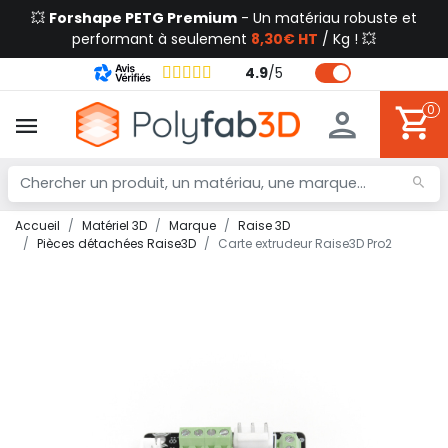
💥
Forshape PETG Premium
- Un matériau robuste et
performant à seulement
8,30€ HT
/ Kg ! 💥
4.9
/
5
0
Accueil
Matériel 3D
Marque
Raise 3D
Pièces détachées Raise3D
Carte extrudeur Raise3D Pro2