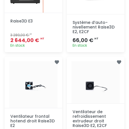
Raise3D E3
Système d’auto-
nivellement Raise3D
E2, E2CF
3 289,00 €
HT
2 644,00 €
66,00 €
HT
HT
En stock
En stock
Ajout
Ajout
rapide
rapide
Ventilateur de
Ventilateur frontal
refroidissement
hotend droit Raise3D
extrudeur droit
E2
Raise3D E2, E2CF