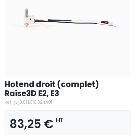
Hotend droit (complet)
Raise3D E2, E3
Ref. [S]3.01.1.018.024A01
83,25 €
HT