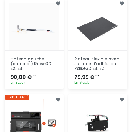
Hotend gauche
Plateau flexible avec
(complet) Raise3D
surface d'adhésion
E2, E3
Raise3D E3, E2
90,00 €
79,99 €
HT
HT
En stock
En stock
Ajout
Ajout
-645,00 €
HT
rapide
rapide