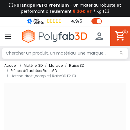
💥
Forshape PETG Premium
- Un matériau robuste et
performant à seulement
8,30€ HT
/ Kg ! 💥
4.9
/
5
0
Accueil
Matériel 3D
Marque
Raise 3D
Pièces détachées Raise3D
Hotend droit (complet) Raise3D E2, E3