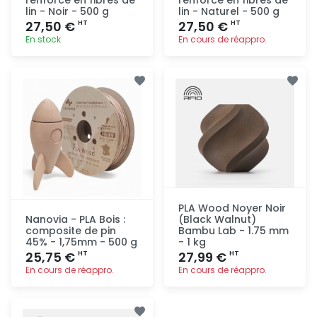
lin - Noir - 500 g
lin - Naturel - 500 g
27,50 €
27,50 €
HT
HT
En stock
En cours de réappro.
Ajout
Ajout
rapide
rapide
PLA Wood Noyer Noir
Nanovia - PLA Bois :
(Black Walnut)
composite de pin
Bambu Lab - 1.75 mm
45% - 1,75mm - 500 g
- 1 kg
25,75 €
27,99 €
HT
HT
En cours de réappro.
En cours de réappro.
Ajout
Ajout
rapide
rapide