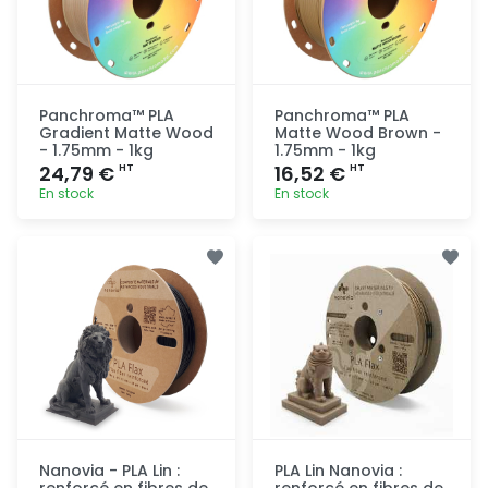
Panchroma™ PLA
Panchroma™ PLA
Gradient Matte Wood
Matte Wood Brown -
- 1.75mm - 1kg
1.75mm - 1kg
24,79 €
16,52 €
HT
HT
En stock
En stock
Ajout
Ajout
rapide
rapide
Nanovia - PLA Lin :
PLA Lin Nanovia :
renforcé en fibres de
renforcé en fibres de