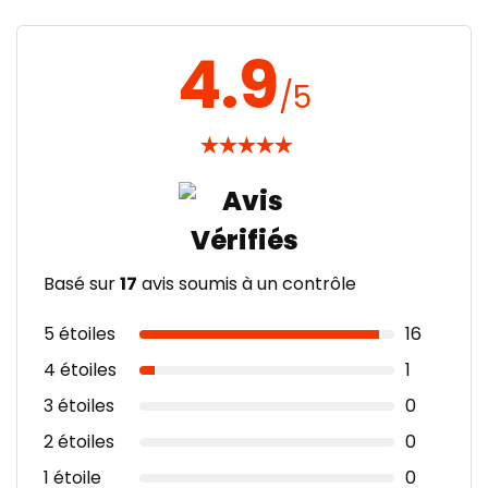
4.9
/5
★
★
★
★
★
Basé sur
17
avis soumis à un contrôle
5 étoiles
16
4 étoiles
1
3 étoiles
0
2 étoiles
0
1 étoile
0