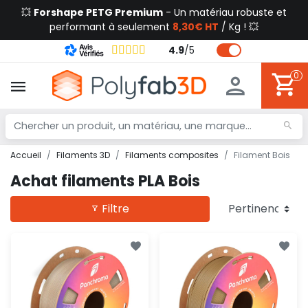
💥
Forshape PETG Premium
- Un matériau robuste et
performant à seulement
8,30€ HT
/ Kg ! 💥
4.9
/
5
0
Accueil
Filaments 3D
Filaments composites
Filament Bois
Achat filaments PLA Bois
Filtre