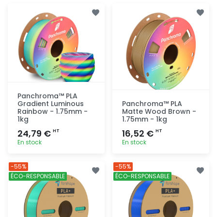
Panchroma™ PLA
Gradient Luminous
Panchroma™ PLA
Rainbow - 1.75mm -
Matte Wood Brown -
1kg
1.75mm - 1kg
24,79 €
16,52 €
HT
HT
En stock
En stock
Ajout
Ajout
-55%
-55%
rapide
rapide
ÉCO-RESPONSABLE
ÉCO-RESPONSABLE