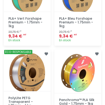
PLA+ Vert Forshape
PLA+ Bleu Forshape
Premium - 1.75mm -
Premium - 1.75mm -
1kg
1kg
20,75 €
20,75 €
HT
HT
9,34 €
9,34 €
HT
HT
En stock
En stock
Ajout
Ajout
ÉCO-RESPONSABLE
rapide
rapide
PolyLite PETG
Panchroma™ PLA Silk
Transparent -
Gold - 1.75mm - 1kg