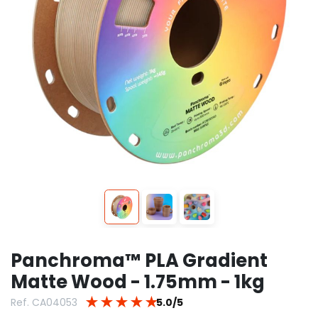
Panchroma™ PLA Gradient
Matte Wood - 1.75mm - 1kg
★
★
★
★
★
Ref. CA04053
5.0/5