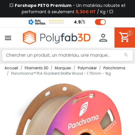
💥
Forshape PETG Premium
- Un matériau robuste et
performant à seulement
8,30€ HT
/ Kg ! 💥
4.9
/
5
0
Accueil
Filaments 3D
Marques
Polymaker
Panchroma
Panchroma™ PLA Gradient Matte Wood - 1.75mm - 1kg