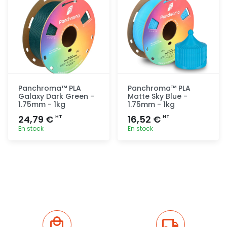
Panchroma™ PLA
Panchroma™ PLA
Galaxy Dark Green -
Matte Sky Blue -
1.75mm - 1kg
1.75mm - 1kg
24,79 €
16,52 €
HT
HT
En stock
En stock
Ajout
Ajout
rapide
rapide