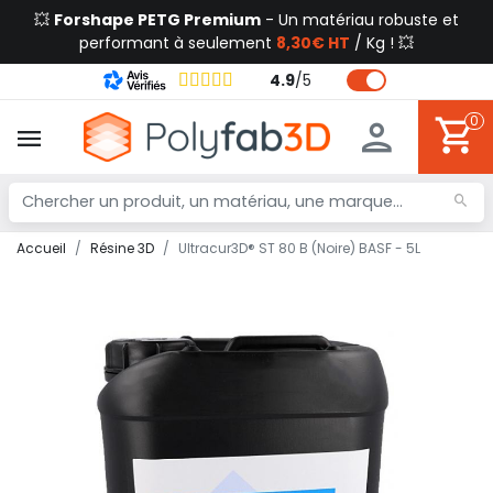
💥
Forshape PETG Premium
- Un matériau robuste et
performant à seulement
8,30€ HT
/ Kg ! 💥
4.9
/
5
0
Accueil
Résine 3D
Ultracur3D® ST 80 B (Noire) BASF - 5L