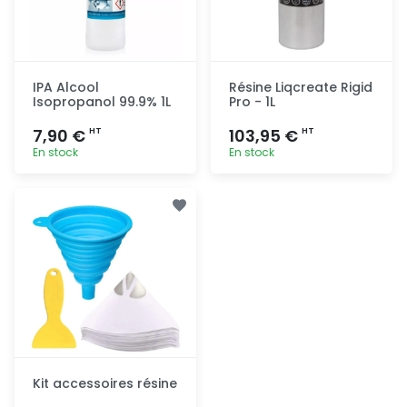
IPA Alcool
Résine Liqcreate Rigid
Isopropanol 99.9% 1L
Pro - 1L
7,90 €
103,95 €
HT
HT
En stock
En stock
Ajout
Ajout
rapide
rapide
Kit accessoires résine