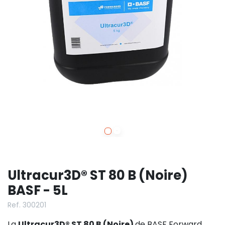
Ultracur3D® ST 80 B (Noire)
BASF - 5L
Ref. 300201
La
Ultracur3D® ST 80 B (Noire)
de BASF Forward