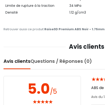
Limite de rupture à la traction
34 MPa
Densité
1.12 g/cm3
Retrouver aussi ce produit
Raise3D Premium ABS Noir - 1.75mm 
Avis client
Avis clients
Questions / Réponses (0)
★
★
★
5.0
ABS de 
/5
Avis du
★
★
★
★
★