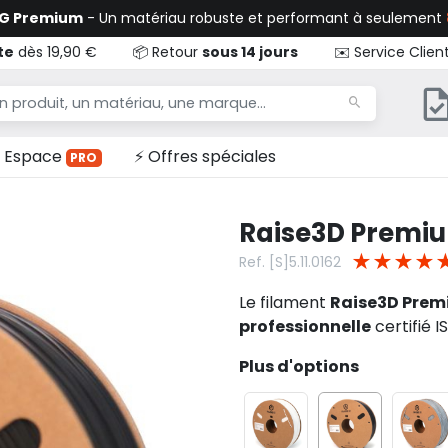
TG Premium
- Un matériau robuste et performant à seulement
te
dès 19,90 €
📦 Retour
sous 14 jours
✉️ Service Clien
Espace
⚡ Offres spéciales
PRO
Raise3D Premium
★
★
★
★
Ref. [S]5.11.0162
Le filament
Raise3D Prem
professionnelle
certifié
I
Plus d'options