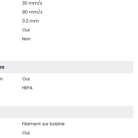
30 mm/s
90 mm/s
0.2 mm
Oui
Non
es
on
Oui
HEPA
Filament sur bobine
Oui