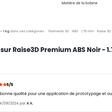
Matière de la bobine
- 1 kg
dans ces catégories :
Filaments 3D
ABS
1,75 mm
Raise 3D
s sur Raise3D Premium ABS Noir - 1
★
★
5/5
bonne qualité pour une application de prototypage et out
 14/09/2024 par
A A.