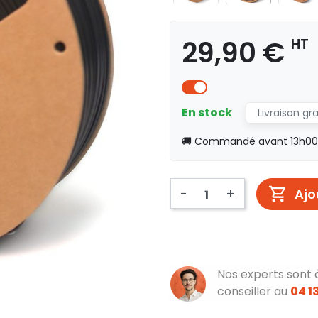
29,90 €
HT
En stock
Livraison gr
🚚 Commandé avant 13h00, 
-
+
Ajo
Nos experts sont 
conseiller au
04 13