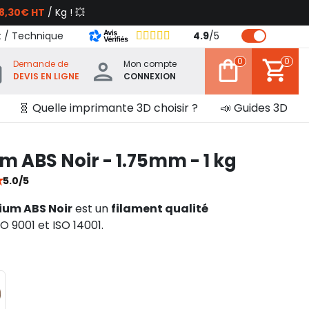
8,30€ HT
/ Kg ! 💥
t / Technique
4.9
/
5
0
0
Demande de
Mon compte
DEVIS EN LIGNE
CONNEXION
🧬 Quelle imprimante 3D choisir ?
📣 Guides 3D
 ABS Noir - 1.75mm - 1 kg
★
5.0/5
ium ABS Noir
est un
filament qualité
SO 9001 et ISO 14001.