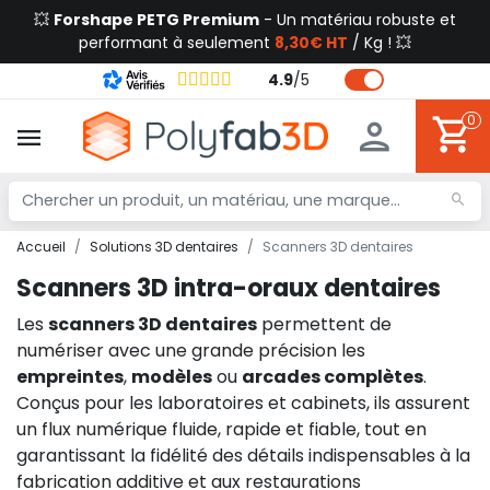
💥
Forshape PETG Premium
- Un matériau robuste et
performant à seulement
8,30€ HT
/ Kg ! 💥
4.9
/
5
0
Accueil
Solutions 3D dentaires
Scanners 3D dentaires
Scanners 3D intra-oraux dentaires
Les
scanners 3D dentaires
permettent de
numériser avec une grande précision les
empreintes
,
modèles
ou
arcades complètes
.
Conçus pour les laboratoires et cabinets, ils assurent
un flux numérique fluide, rapide et fiable, tout en
garantissant la fidélité des détails indispensables à la
fabrication additive et aux restaurations