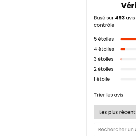
Basé sur
493
avis
contrôle
5 étoiles
4 étoiles
3 étoiles
2 étoiles
1 étoile
Trier les avis