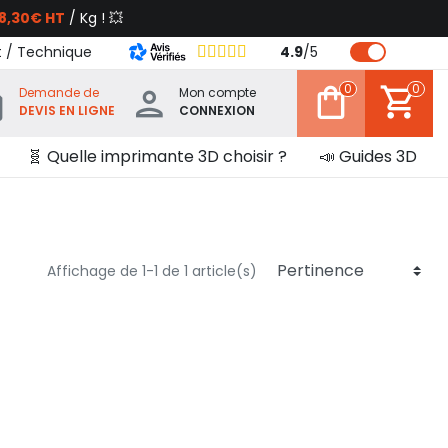
8,30€ HT
/ Kg ! 💥
t / Technique
4.9
/
5
0
0
Demande de
Mon compte
DEVIS EN LIGNE
CONNEXION
🧬 Quelle imprimante 3D choisir ?
📣 Guides 3D
Affichage de 1-1 de 1 article(s)