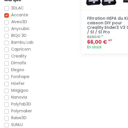
3DLAC
Accante
Filtration HEPA du Ki
Alveo3D
caisson DIY pour
Creality Ender3 V3 
Anycubic
/ S1 / S1 Pro
BIQU 3D
82,50 €
HT
66,00 €
HT
Bambu Lab
En stock
Capricorn
Creality
Ajout
Dimafix
rapide
Elegoo
Forshape
Höefer
Magigoo
Nanovia
Polyfab3D
Polymaker
Raise3D
SUNLU