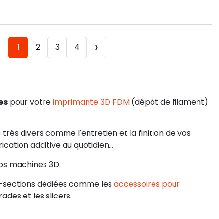
‹
›
1
2
3
4
es
pour votre
imprimante 3D FDM
(dépôt de filament)
très divers comme l'entretien et la finition de vos
rication additive au quotidien...
vos machines 3D.
s-sections dédiées comme les
accessoires pour
rades et les slicers.