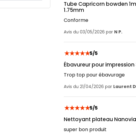
Tube Capricorn bowden 1m -
1.75mm
Conforme
Avis du 03/05/2026 par
N P.
★
★
★
★
★
5/5
Ébavureur pour impression
Trop top pour ébavurage
Avis du 21/04/2026 par
Laurent D
★
★
★
★
★
5/5
Nettoyant plateau Nanovia
super bon produit