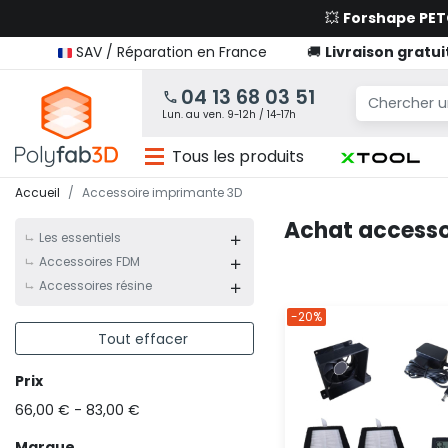
💥
Forshape PE
SAV / Réparation en France
🚚
Livraison gratui
04 13 68 03 51
Lun. au ven. 9-12h / 14-17h
Tous les produits
Accueil
Accessoire imprimante 3D
Achat accesso
Les essentiels
Accessoires FDM
Accessoires résine
-20%
Tout effacer

Prix
66,00 € - 83,00 €
Marque