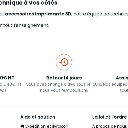
chnique à vos côtés
ces
accessoires imprimante 3D
, notre équipe de techni
 tout renseignement.
40€ HT
Retour 14 jours
Assi
s à 2,40€ HT
Vous avez changé d'avis sous 14 jours,
Nos équipes
90€)
nous vous remboursons
tou
Aide et soutien
La loi et l'ordre
🚚 Expédition et livraison
À propos de nous