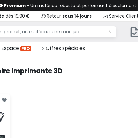
TG Premium
- Un matériau robuste et performant à seulement
te
dès 19,90 €
📦 Retour
sous 14 jours
✉️ Service Clien
Espace
⚡ Offres spéciales
PRO
ire imprimante 3D