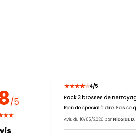
★
★
★
★
★
4/5
.8
Pack 3 brosses de nettoyage
/5
Rien de spécial à dire. Fais se 
★
★
★
Avis du 10/05/2026 par
Nicolas D.