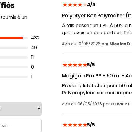
★
★
★
★
★
4/5
PolyDryer Box Polymaker (b
 soumis à un
À fais passer un TPU À 50% d’h
que j’avais un peu partout. Tr
432
Avis du 10/05/2026 par
Nicolas D.
49
11
★
★
★
★
★
5/5
0
Magigoo Pro PP - 50 ml - A
1
Produit plutôt cher pour 50 ml,
Polypropylène sur mon imprim
Avis du 06/05/2026 par
OLIVIER F.
★
★
★
★
★
5/5