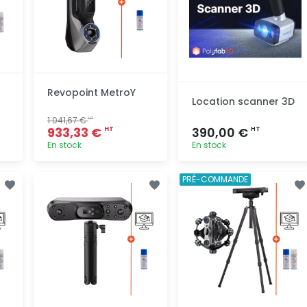
Revopoint MetroY
Location scanner 3D
1 041,67 €
HT
933,33 €
390,00 €
HT
HT
En stock
En stock
Ajout
Ajout
PRÉ-COMMANDE
rapide
rapide