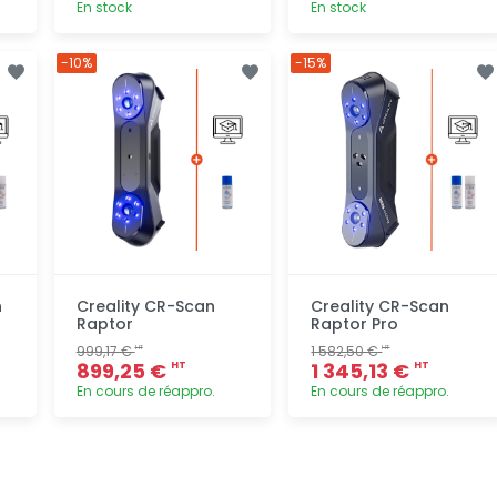
En stock
En stock
Ajout
Ajout
-10%
-15%
rapide
rapide
n
Creality CR-Scan
Creality CR-Scan
Raptor
Raptor Pro
999,17 €
1 582,50 €
HT
HT
899,25 €
1 345,13 €
HT
HT
En cours de réappro.
En cours de réappro.
Ajout
Ajout
rapide
rapide