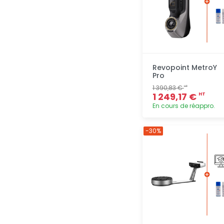
Revopoint MetroY
Pro
1 390,83 €
HT
1 249,17 €
HT
En cours de réappro.
Ajout
-30%
rapide