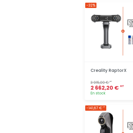
Ajout
-32%
rapide
Creality RaptorX
3 915,00 €
HT
2 662,20 €
HT
En stock
Ajout
-141,67 €
HT
rapide