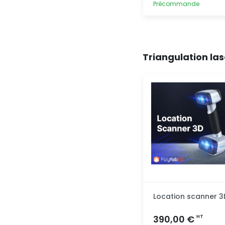
Précommande
Ajout
rapide
Triangulation la
Location scanner 3
390,00 €
HT