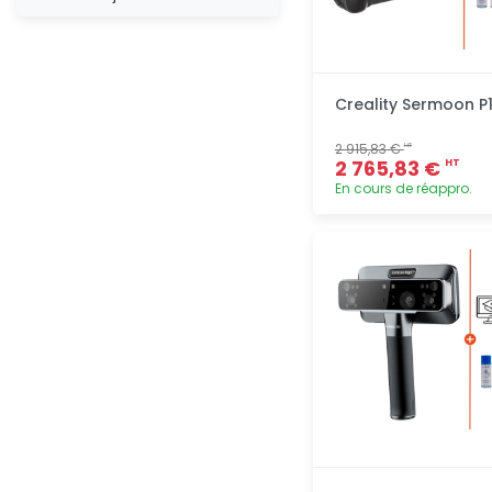
Creality Sermoon P
2 915,83 €
HT
2 765,83 €
HT
En cours de réappro.
Ajout
rapide