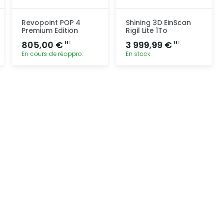
Revopoint POP 4
Shining 3D EinScan
Premium Edition
Rigil Lite 1To
805,00 €
3 999,99 €
HT
HT
En cours de réappro.
En stock
Ajout
Ajout
rapide
rapide