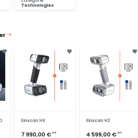
catégorie
Technologies
Consulter
ser
D
Einscan HX
Einscan H2
7 990,00 €
4 599,00 €
HT
HT