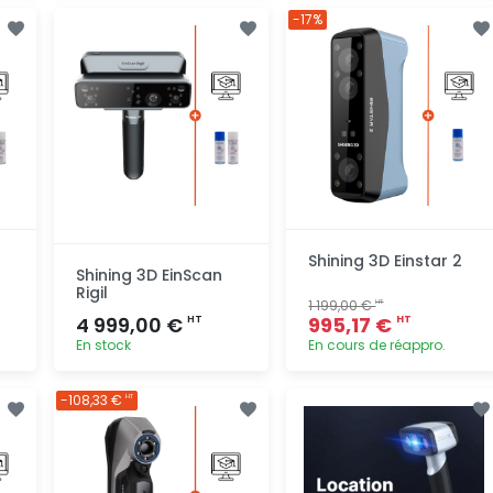
Ajout
Ajout
-17%
rapide
rapide
Shining 3D Einstar 2
Shining 3D EinScan
Rigil
1 199,00 €
HT
4 999,00 €
995,17 €
HT
HT
En stock
En cours de réappro.
Ajout
Ajout
-108,33 €
HT
rapide
rapide