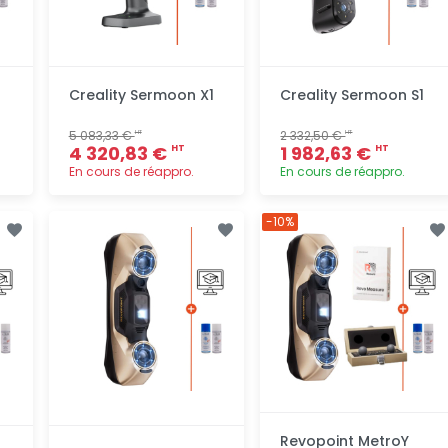
1
Creality Sermoon X1
Creality Sermoon S1
5 083,33 €
2 332,50 €
HT
HT
4 320,83 €
1 982,63 €
HT
HT
En cours de réappro.
En cours de réappro.
Ajout
Ajout
-10%
rapide
rapide
Revopoint MetroY