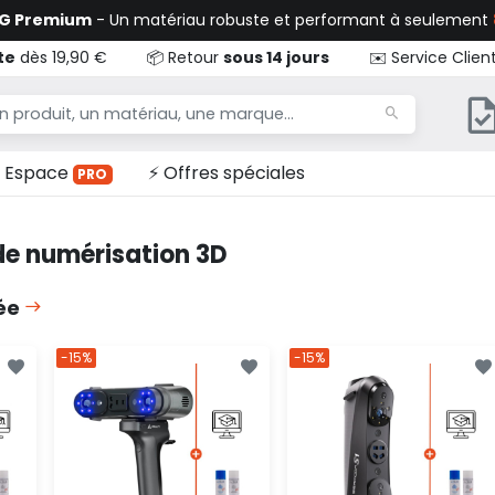
TG Premium
- Un matériau robuste et performant à seulement
te
dès 19,90 €
📦 Retour
sous 14 jours
✉️ Service Clien
Espace
⚡ Offres spéciales
PRO
de numérisation 3D
rée
-15%
-15%