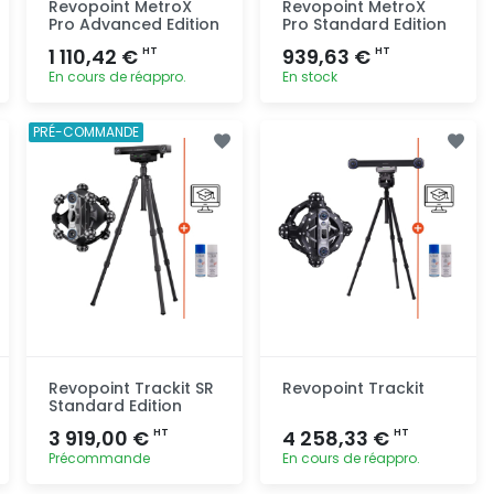
Revopoint MetroX
Revopoint MetroX
Pro Advanced Edition
Pro Standard Edition
1 110,42 €
939,63 €
HT
HT
En cours de réappro.
En stock
Ajout
Ajout
PRÉ-COMMANDE
rapide
rapide
Revopoint Trackit SR
Revopoint Trackit
Standard Edition
3 919,00 €
4 258,33 €
HT
HT
Précommande
En cours de réappro.