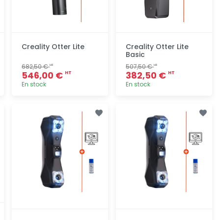
Creality Otter Lite
Creality Otter Lite
Basic
682,50 €
507,50 €
HT
HT
546,00 €
382,50 €
HT
HT
En stock
En stock
Ajout
Ajout
rapide
rapide