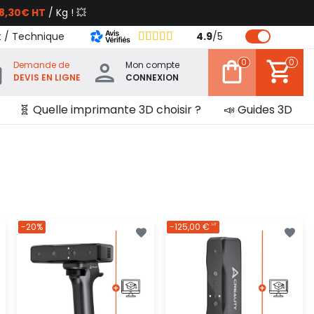
8,30€ HT
/ Kg ! 💥
t / Technique
4.9
/
5
0
0
Demande de
Mon compte
DEVIS EN LIGNE
CONNEXION
🧬 Quelle imprimante 3D choisir ?
📣 Guides 3D
-20%
-125,00 €
HT