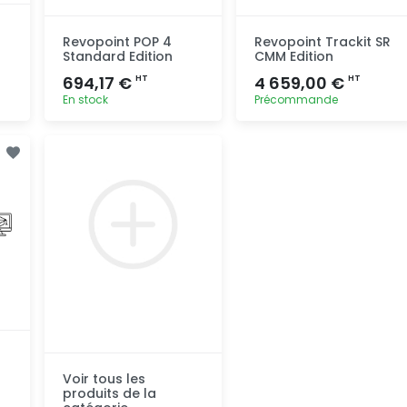
Revopoint POP 4
Revopoint Trackit SR
Standard Edition
CMM Edition
694,17 €
4 659,00 €
HT
HT
En stock
Précommande
Ajout
Ajout
rapide
rapide
Voir tous les
produits de la