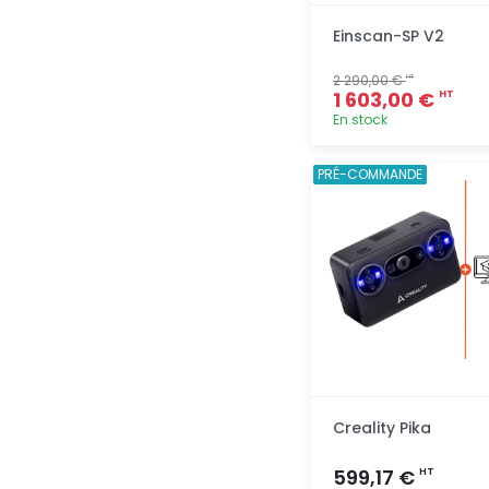
Einscan-SP V2
2 290,00 €
HT
1 603,00 €
HT
En stock
Ajout
PRÉ-COMMANDE
rapide
Creality Pika
599,17 €
HT