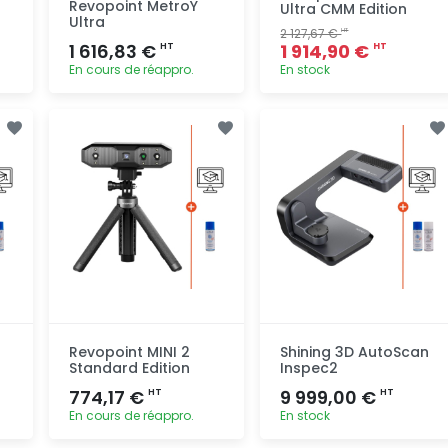
Revopoint MetroY
Ultra CMM Edition
Ultra
2 127,67 €
HT
1 616,83 €
1 914,90 €
HT
HT
En cours de réappro.
En stock
Ajout
Ajout
rapide
rapide
Revopoint MINI 2
Shining 3D AutoScan
Standard Edition
Inspec2
774,17 €
9 999,00 €
HT
HT
En cours de réappro.
En stock