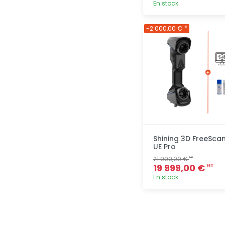
En stock
Ajout
-2 000,00 €
HT
rapide
Shining 3D FreeSca
UE Pro
21 999,00 €
HT
19 999,00 €
HT
En stock
Ajout
rapide