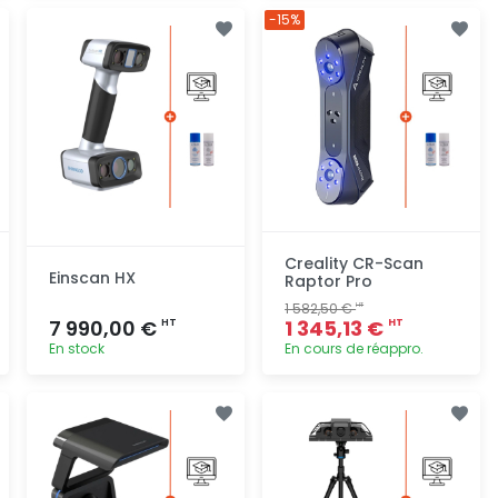
Ajout
Ajout
-15%
rapide
rapide
Creality CR-Scan
Einscan HX
Raptor Pro
1 582,50 €
HT
7 990,00 €
1 345,13 €
HT
HT
En stock
En cours de réappro.
Ajout
Ajout
rapide
rapide