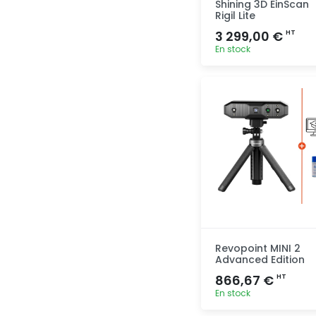
Shining 3D EinScan
Rigil Lite
3 299,00 €
HT
En stock
Ajout
rapide
Revopoint MINI 2
Advanced Edition
866,67 €
HT
En stock