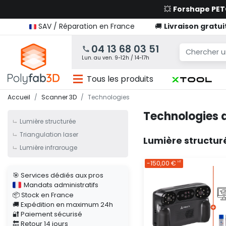
💥
Forshape PE
SAV / Réparation en France
🚚
Livraison gratui
04 13 68 03 51
Lun. au ven. 9-12h / 14-17h
Tous les produits
Accueil
Scanner 3D
Technologies
Technologies 
Lumière structurée
Triangulation laser
Lumière structu
Lumière infrarouge
-150,00 €
HT
🎯 Services dédiés aux pros
Mandats administratifs
📦 Stock en France
🚚 Expédition en maximum 24h
🔐 Paiement sécurisé
🔙 Retour 14 jours