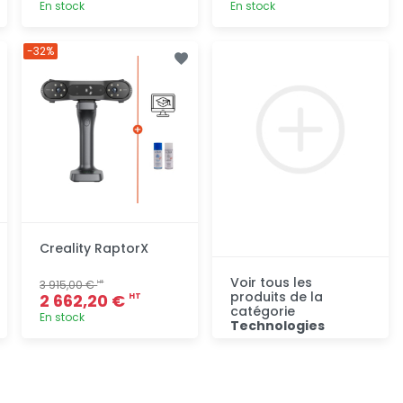
En stock
En stock
Ajout
Ajout
-32%
rapide
rapide
Creality RaptorX
Voir tous les
3 915,00 €
HT
produits de la
2 662,20 €
HT
catégorie
En stock
Technologies
Consulter
Ajout
rapide