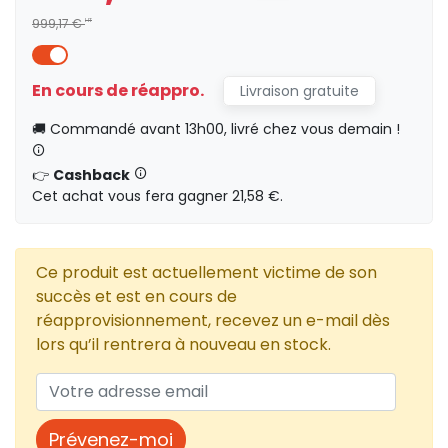
999,17 €
HT
2 662,20 €
En cours de réappro.
HT
Livraison gratuite
1
🚚 Commandé avant 13h00, livré chez vous demain !
HT
0,00 €
👉
Cashback
Cet achat vous fera gagner 21,58 €.
1 345,13 €
HT
23
Ce produit est actuellement victime de son
HT
0,00 €
succès et est en cours de
réapprovisionnement, recevez un e-mail dès
lors qu’il rentrera à nouveau en stock.
Prévenez-moi