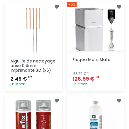
Ajout
Ajout
-5%
rapide
rapide
Elegoo Mars Mate
Aiguille de nettoyage
buse 0.4mm
imprimante 3D (x5)
133,25 €
HT
2,49 €
126,59 €
HT
HT
En stock
En stock
Ajout
Ajout
rapide
rapide