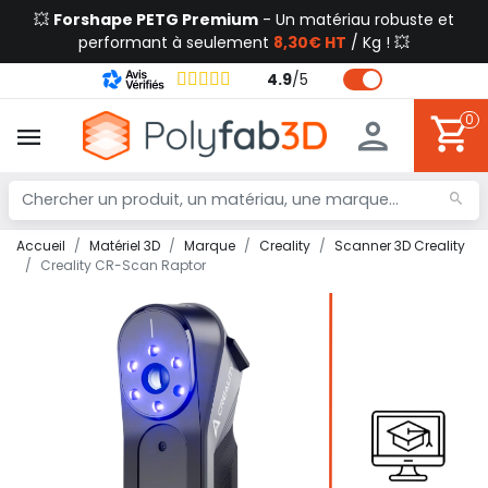
💥
Forshape PETG Premium
- Un matériau robuste et
performant à seulement
8,30€ HT
/ Kg ! 💥
4.9
/
5
0
Accueil
Matériel 3D
Marque
Creality
Scanner 3D Creality
Creality CR-Scan Raptor