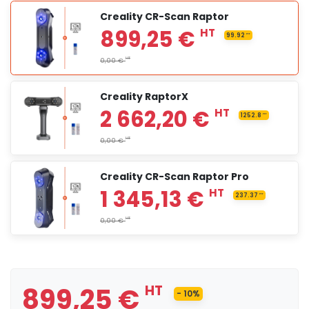
Creality CR-Scan Raptor
Creality RaptorX
Creality CR-Scan Raptor Pro
899,25 €
HT
99.92
899,25 €
HT
- 10%
HT
0,00 €