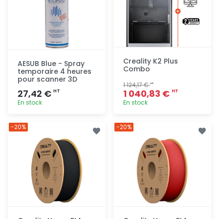
Creality K2 Plus
AESUB Blue - Spray
Combo
temporaire 4 heures
pour scanner 3D
1 124,17 €
HT
27,42 €
1 040,83 €
HT
HT
En stock
En stock
Ajout
Ajout
-20%
-20%
rapide
rapide