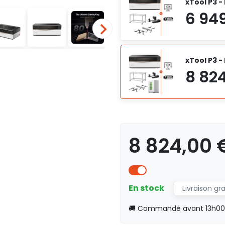
xTool P3 -
xTool P3 
8 824,00
En stock
Livraison gr
🚚 Commandé avant 13h00, 