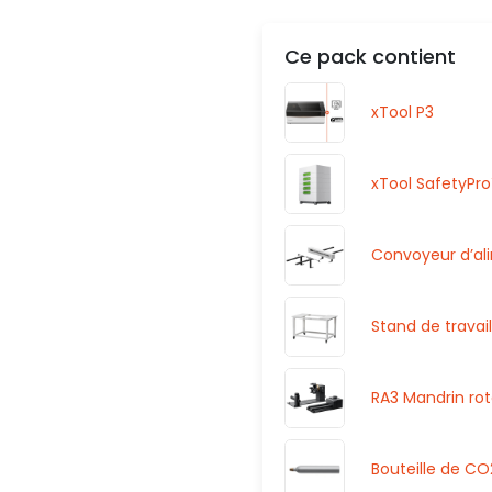
Ce pack contient
xTool P3
xTool SafetyPr
Convoyeur d’ali
Stand de travai
RA3 Mandrin rotat
Bouteille de CO