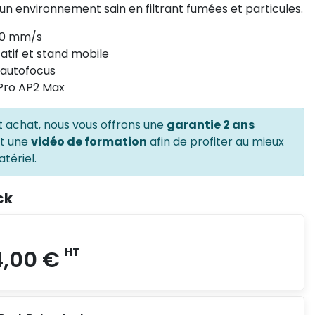
n environnement sain en filtrant fumées et particules.
200 mm/s
atif et stand mobile
 autofocus
yPro AP2 Max
t achat, nous vous offrons une
garantie 2 ans
et une
vidéo de formation
afin de profiter au mieux
tériel.
ck