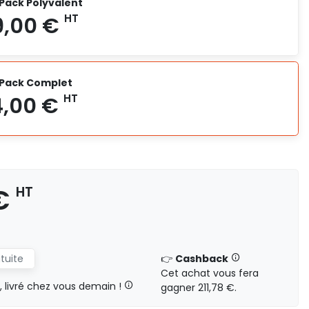
 Pack Polyvalent
5 824,00 €
HT
- Pack Complet
6 949,00 €
HT
 €
HT
atuite
👉
Cashback
Cet achat vous fera
8 824,00 €
HT
livré chez vous demain !
gagner 211,78 €.