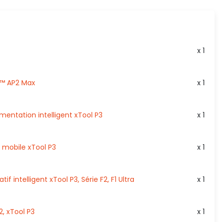
x 1
o™ AP2 Max
x 1
mentation intelligent xTool P3
x 1
l mobile xTool P3
x 1
if intelligent xTool P3, Série F2, F1 Ultra
x 1
2, xTool P3
x 1