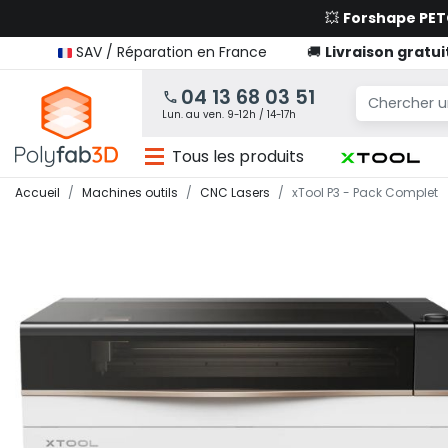
💥
Forshape PE
SAV / Réparation en France
🚚
Livraison gratui
04 13 68 03 51
Lun. au ven. 9-12h / 14-17h
Tous les produits
Accueil
Machines outils
CNC Lasers
xTool P3 - Pack Complet