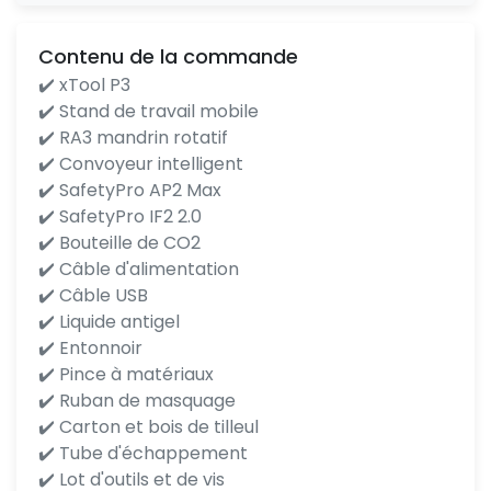
Contenu de la commande
✔️ xTool P3
✔️ Stand de travail mobile
✔️ RA3 mandrin rotatif
✔️ Convoyeur intelligent
✔️ SafetyPro AP2 Max
✔️ SafetyPro IF2 2.0
✔️ Bouteille de CO2
✔️ Câble d'alimentation
✔️ Câble USB
✔️ Liquide antigel
✔️ Entonnoir
✔️ Pince à matériaux
✔️ Ruban de masquage
✔️ Carton et bois de tilleul
✔️ Tube d'échappement
✔️ Lot d'outils et de vis