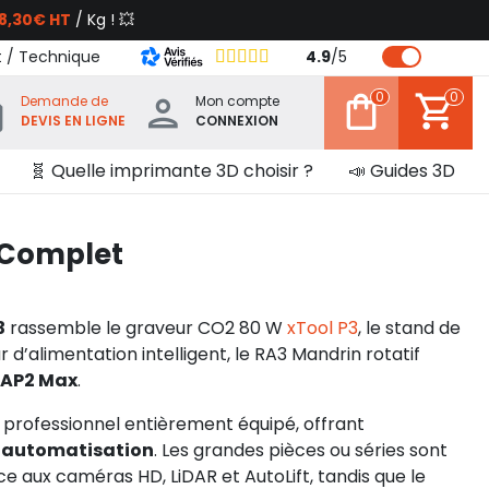
8,30€ HT
/ Kg ! 💥
t / Technique
4.9
/
5
0
0
Demande de
Mon compte
DEVIS EN LIGNE
CONNEXION
🧬 Quelle imprimante 3D choisir ?
📣 Guides 3D
k Complet
3
rassemble le graveur CO2 80 W
xTool P3
, le stand de
r d’alimentation intelligent, le RA3 Mandrin rotatif
 AP2 Max
.
er professionnel entièrement équipé, offrant
et automatisation
. Les grandes pièces ou séries sont
e aux caméras HD, LiDAR et AutoLift, tandis que le