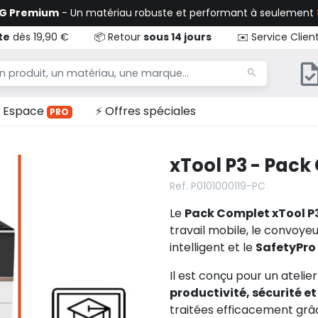
TG Premium
- Un matériau robuste et performant à seulement
te
dès 19,90 €
📦 Retour
sous 14 jours
✉️ Service Clien
Espace
⚡ Offres spéciales
PRO
xTool P3 - Pac
Ref. P0101000119-PC
Le
Pack Complet xTool P
travail mobile, le convoyeu
intelligent et le
SafetyPro
Il est conçu pour un ateli
productivité, sécurité 
traitées efficacement grâc