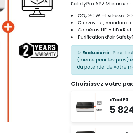
SafetyPro AP2 Max assure u
CO₂ 80 W et vitesse 1
Convoyeur, mandrin rot
Caméras HD + LiDAR et
Purification d’air Safet
✨
Exclusivité
: Pour tou
(même pour les pros) 
du potentiel de votre ma
Choisissez votre pa
xTool P3