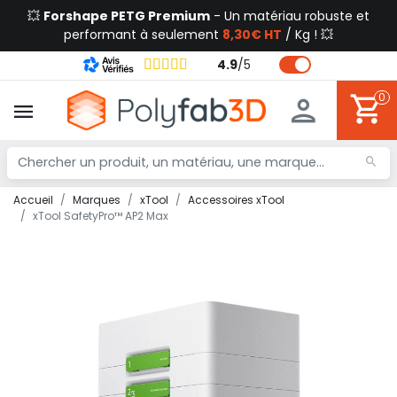
💥
Forshape PETG Premium
- Un matériau robuste et
performant à seulement
8,30€ HT
/ Kg ! 💥
4.9
/
5
0
Accueil
Marques
xTool
Accessoires xTool
xTool SafetyPro™ AP2 Max