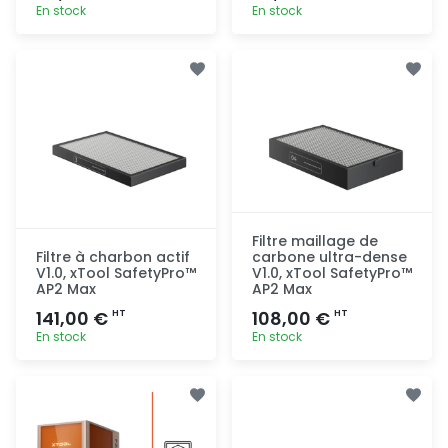
En stock
En stock
Ajout
Ajout
rapide
rapide
Filtre maillage de
Filtre à charbon actif
carbone ultra-dense
V1.0, xTool SafetyPro™
V1.0, xTool SafetyPro™
AP2 Max
AP2 Max
141,00 €
108,00 €
HT
HT
En stock
En stock
Ajout
Ajout
rapide
rapide