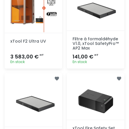
Filtre à formaldéhyde
xTool F2 Ultra UV
V1.0, xTool SafetyPro™
AP2 Max
3 583,00 €
141,00 €
HT
HT
En stock
En stock
Ajout
Ajout
rapide
rapide
xTool Fire Safety Set