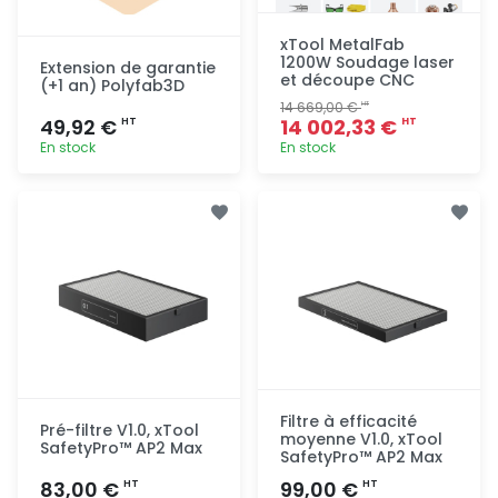
xTool MetalFab
1200W Soudage laser
Extension de garantie
et découpe CNC
(+1 an) Polyfab3D
14 669,00 €
HT
49,92 €
14 002,33 €
HT
HT
En stock
En stock
Ajout
Ajout
rapide
rapide
Filtre à efficacité
Pré-filtre V1.0, xTool
moyenne V1.0, xTool
SafetyPro™ AP2 Max
SafetyPro™ AP2 Max
83,00 €
99,00 €
HT
HT