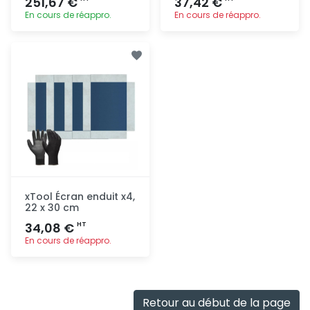
251,67 €
37,42 €
En cours de réappro.
En cours de réappro.
Ajout
Ajout
rapide
rapide
xTool Écran enduit x4,
22 x 30 cm
34,08 €
HT
En cours de réappro.
Ajout
rapide
Retour au début de la page