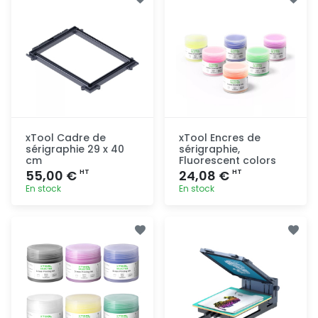
rapide
rapide
xTool Cadre de
xTool Encres de
sérigraphie 29 x 40
sérigraphie,
cm
Fluorescent colors
55,00 €
24,08 €
HT
HT
En stock
En stock
Ajout
Ajout
rapide
rapide