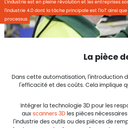
L'industrie est en pleine révolution et les entreprises so
l'industrie 4.0 dont la tâche principale est l'IoT ainsi qu
processus.
La pièce d
Dans cette automatisation, l'introduction 
l'efficacité et des coûts. Cela implique q
Intégrer la technologie 3D pour les re
aux
scanners 3D
les pièces nécessaires
l'industrie des outils ou des pièces de re