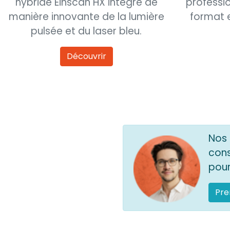
hybride Einscan HX intègre de
professi
manière innovante de la lumière
format 
pulsée et du laser bleu.
Découvrir
Nos 
cons
pour
Pre