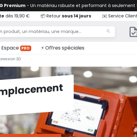
TG Premium
- Un matériau robuste et performant à seulement
te
dès 19,90 €
📦 Retour
sous 14 jours
✉️ Service Clien
Espace
⚡ Offres spéciales
PRO
pression 3D
remplacement