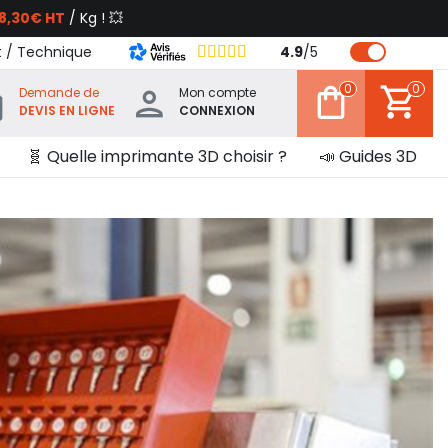
8,30€ HT
/ Kg ! 💥
t / Technique
4.9
/
5
0
0
Demande de
Mon compte
DEVIS EN LIGNE
CONNEXION
🧬 Quelle imprimante 3D choisir ?
📣 Guides 3D