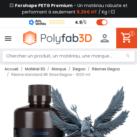
💥
Forshape PETG Premium
- Un matériau robuste et
performant à seulement
8,30€ HT
/ Kg ! 💥
4.9
/
5
0
Accueil
Matériel 3D
Marque
Elegoo
Résines Elegoo
Résine standard 8K Grise Elegoo - 1000 ml