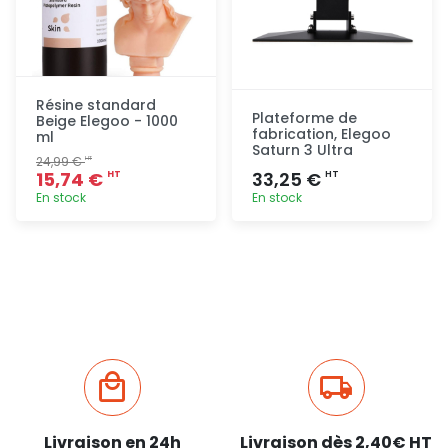
Résine standard
Plateforme de
Beige Elegoo - 1000
fabrication, Elegoo
ml
Saturn 3 Ultra
24,99 €
HT
15,74 €
33,25 €
HT
HT
En stock
En stock
Ajout
Ajout
rapide
rapide
Livraison en 24h
Livraison dès 2,40€ HT