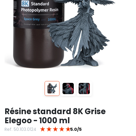
Résine standard 8K Grise
Elegoo - 1000 ml
★
★
★
★
★
Ref. 50.103.0124
5.0/5