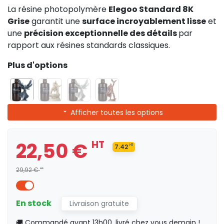
La résine photopolymère
Elegoo Standard 8K
Grise
garantit une
surface incroyablement lisse
et
une
précision exceptionnelle des détails
par
rapport aux résines standards classiques.
Plus d'options
Afficher toutes les options
22,50 €
HT
7.42
HT
29,92 €
HT
En stock
Livraison gratuite
🚚 Commandé avant 13h00, livré chez vous demain !