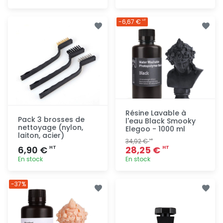
Ajout
Ajout
-6,67 €
HT
rapide
rapide
Résine Lavable à
Pack 3 brosses de
l'eau Black Smooky
nettoyage (nylon,
Elegoo - 1000 ml
laiton, acier)
34,92 €
HT
6,90 €
28,25 €
HT
HT
En stock
En stock
Ajout
Ajout
-37%
rapide
rapide