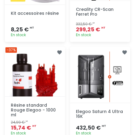
Creality CR-Scan
Kit accessoires résine
Ferret Pro
332,50 €
HT
8,25 €
299,25 €
HT
HT
En stock
En stock
Ajout
Ajout
-37%
rapide
rapide
Résine standard
Rouge Elegoo - 1000
Elegoo Saturn 4 Ultra
ml
16K
24,99 €
HT
15,74 €
432,50 €
HT
HT
En stock
En stock