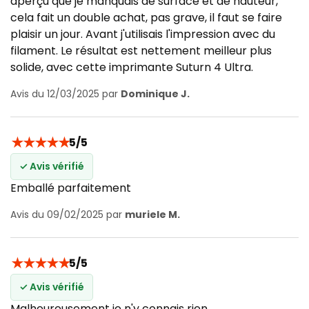
aperçu que je manquais de surface et de hauteur,
cela fait un double achat, pas grave, il faut se faire
plaisir un jour. Avant j'utilisais l'impression avec du
filament. Le résultat est nettement meilleur plus
solide, avec cette imprimante Suturn 4 Ultra.
Avis du 12/03/2025 par
Dominique J.
★
★
★
★
★
5/5
✓ Avis vérifié
Emballé parfaitement
Avis du 09/02/2025 par
muriele M.
★
★
★
★
★
5/5
✓ Avis vérifié
Malheureusement je n'y connais rien