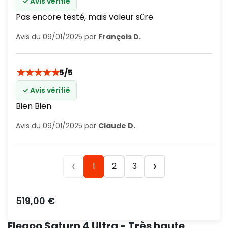
✓ Avis vérifié
Pas encore testé, mais valeur sûre
Avis du 09/01/2025 par
François D.
★
★
★
★
★
5/5
✓ Avis vérifié
Bien Bien
Avis du 09/01/2025 par
Claude D.
‹
›
1
2
3
Prix
519,00 €
Elegoo Saturn 4 Ultra - Très haute