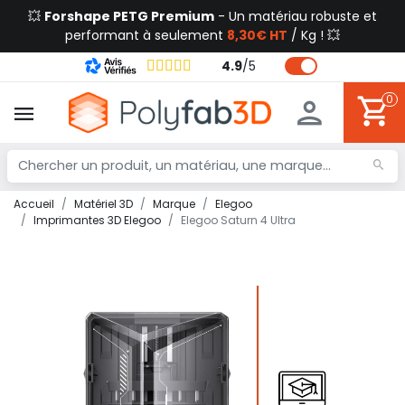
💥
Forshape PETG Premium
- Un matériau robuste et
performant à seulement
8,30€ HT
/ Kg ! 💥
4.9
/
5
0
Accueil
Matériel 3D
Marque
Elegoo
Imprimantes 3D Elegoo
Elegoo Saturn 4 Ultra