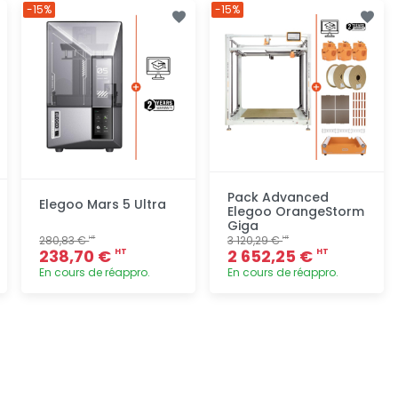
Ajout
Ajout
-15%
-15%
rapide
rapide
Pack Advanced
Elegoo Mars 5 Ultra
Elegoo OrangeStorm
Giga
280,83 €
3 120,29 €
HT
HT
238,70 €
2 652,25 €
HT
HT
En cours de réappro.
En cours de réappro.
Ajout
Ajout
rapide
rapide