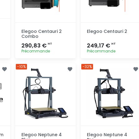
Elegoo Centauri 2
Elegoo Centauri 2
Combo
290,83 €
249,17 €
HT
HT
Précommande
Précommande
Ajout
Ajout
-10%
-32%
rapide
rapide
rm
Elegoo Neptune 4
Elegoo Neptune 4