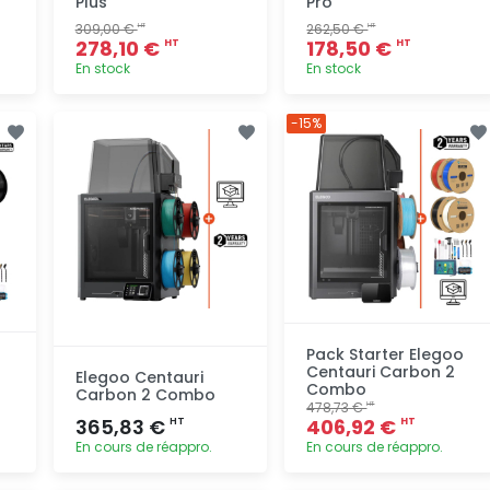
Plus
Pro
309,00 €
262,50 €
HT
HT
278,10 €
178,50 €
HT
HT
En stock
En stock
Ajout
Ajout
-15%
rapide
rapide
Pack Starter Elegoo
o
Centauri Carbon 2
Elegoo Centauri
Combo
Carbon 2 Combo
478,73 €
HT
365,83 €
406,92 €
HT
HT
En cours de réappro.
En cours de réappro.