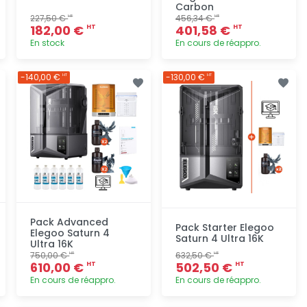
Carbon
227,50 €
456,34 €
HT
HT
182,00 €
401,58 €
HT
HT
En stock
En cours de réappro.
Ajout
Ajout
-140,00 €
-130,00 €
HT
HT
rapide
rapide
Pack Advanced
Pack Starter Elegoo
Elegoo Saturn 4
Saturn 4 Ultra 16K
Ultra 16K
750,00 €
632,50 €
HT
HT
610,00 €
502,50 €
HT
HT
En cours de réappro.
En cours de réappro.