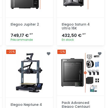
Elegoo Jupiter 2
Elegoo Saturn 4
Ultra 16K
749,17 €
432,50 €
HT
HT
Précommande
En stock
Ajout
Ajout
-20%
-12%
rapide
rapide
Pack Advanced
Elegoo Neptune 4
Elegoo Centauri