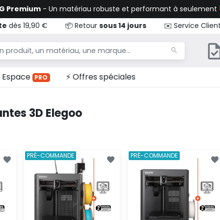
TG Premium
- Un matériau robuste et performant à seulement
te
dès 19,90 €
📦 Retour
sous 14 jours
✉️ Service Clien
Espace
⚡ Offres spéciales
PRO
ntes 3D Elegoo
PRÉ-COMMANDE
PRÉ-COMMANDE