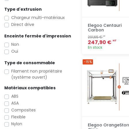
Type d'extrusion
Chargeur multi-matériaux
Direct drive
Elegoo Centauri
Carbon
Enceinte fermée d'impression
291,65 €
HT
247,90 €
HT
Non
En stock
Oui
Ajout
-15%
Type de consommable
rapide
Filament non propriétaire
(système ouvert)
Matériaux compatibles
ABS
ASA
Composites
Flexible
Nylon
Elegoo OrangeSto