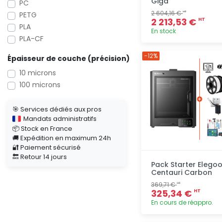
Giga
PC
2 604,16 €
HT
PETG
2 213,53 €
HT
PLA
En stock
PLA-CF
Ajout
-12%
Épaisseur de couche (précision)
rapide
10 microns
100 microns
🎯 Services dédiés aux pros
Mandats administratifs
📦 Stock en France
🚚 Expédition en maximum 24h
🔐 Paiement sécurisé
🔙 Retour 14 jours
Pack Starter Elego
Centauri Carbon
369,71 €
HT
325,34 €
HT
En cours de réappro.