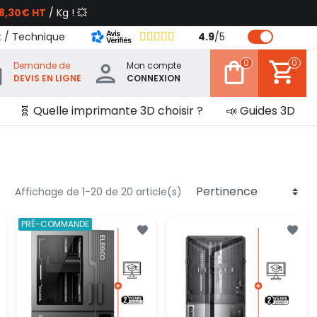
8,30€ HT
/ Kg ! 💥
t / Technique
4.9
/
5
0
0
Demande de
Mon compte
DEVIS EN LIGNE
CONNEXION
🧬 Quelle imprimante 3D choisir ?
📣 Guides 3D
Affichage de 1-20 de 20 article(s)
PRÉ-COMMANDE