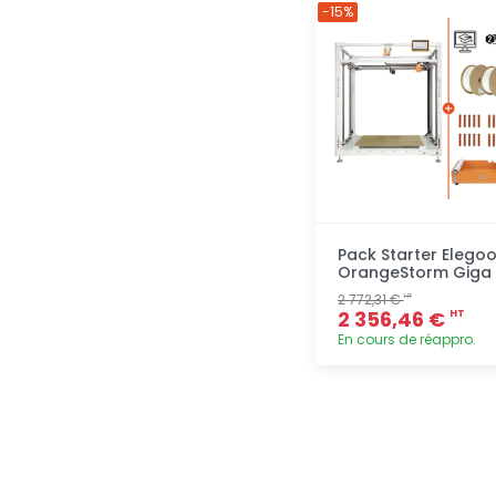
Ajout
-15%
rapide
Pack Starter Elego
OrangeStorm Giga
2 772,31 €
HT
2 356,46 €
HT
En cours de réappro.
Ajout
rapide