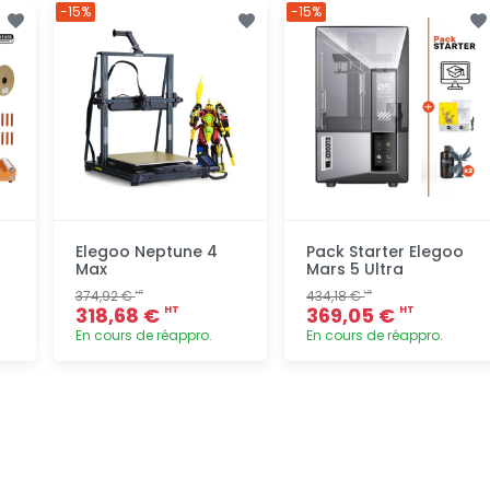
Ajout
Ajout
-15%
-15%
rapide
rapide
o
Elegoo Neptune 4
Pack Starter Elegoo
Max
Mars 5 Ultra
374,92 €
434,18 €
HT
HT
318,68 €
369,05 €
HT
HT
En cours de réappro.
En cours de réappro.
Ajout
Ajout
rapide
rapide