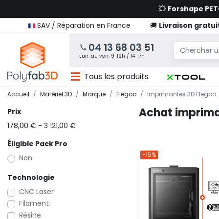
💥
Forshape PE
SAV / Réparation en France
🚚
Livraison gratui
04 13 68 03 51
Lun. au ven. 9-12h / 14-17h
Tous les produits
Accueil
Matériel 3D
Marque
Elegoo
Imprimantes 3D Elegoo
Achat imprima
Prix
178,00 € - 3 121,00 €
Éligible Pack Pro
-15%
Non
Technologie
CNC Laser
Filament
Résine