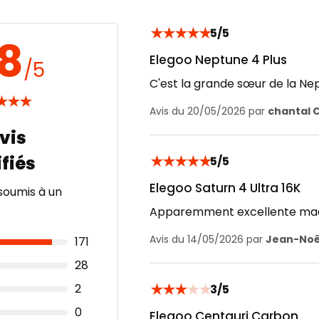
★
★
★
★
★
5/5
.8
Elegoo Neptune 4 Plus
/5
C'est la grande sœur de la Nep
★
★
★
Avis du 20/05/2026 par
chantal C
★
★
★
★
★
5/5
Elegoo Saturn 4 Ultra 16K
soumis à un
Apparemment excellente mach
Avis du 14/05/2026 par
Jean-Noël
171
28
★
★
★
★
★
2
3/5
0
Elegoo Centauri Carbon