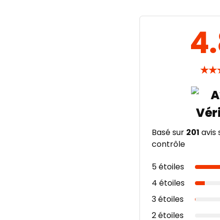
4
★
★
Basé sur
201
avis 
contrôle
5 étoiles
4 étoiles
3 étoiles
2 étoiles