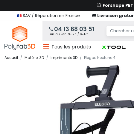
💥
Forshape PE
SAV / Réparation en France
🚚
Livraison gratui
04 13 68 03 51
Lun. au ven. 9-12h / 14-17h
Tous les produits
Accueil
Matériel 3D
Imprimante 3D
Elegoo Neptune 4