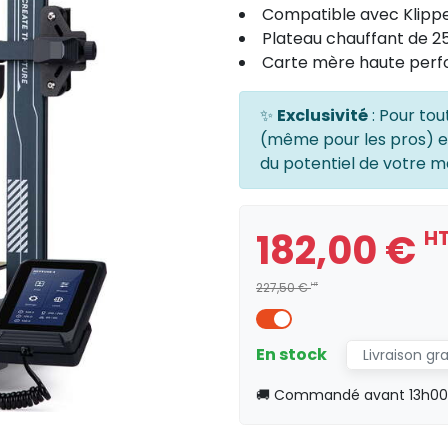
Compatible avec Klipp
Plateau chauffant de 2
Carte mère haute per
✨
Exclusivité
: Pour tou
(même pour les pros) 
du potentiel de votre ma
182,00 €
H
227,50 €
HT
En stock
Livraison gr
🚚 Commandé avant 13h00, 