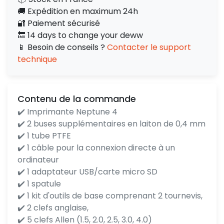
🚚 Expédition en maximum 24h
🔐 Paiement sécurisé
🔙 14 days to change your deww
📱 Besoin de conseils ?
Contacter le support
technique
Contenu de la commande
✔️ Imprimante Neptune 4
✔️ 2 buses supplémentaires en laiton de 0,4 mm
✔️ 1 tube PTFE
✔️ 1 câble pour la connexion directe à un
ordinateur
✔️ 1 adaptateur USB/carte micro SD
✔️ 1 spatule
✔️ 1 kit d'outils de base comprenant 2 tournevis,
✔️ 2 clefs anglaise,
✔️ 5 clefs Allen (1.5, 2.0, 2.5, 3.0, 4.0)