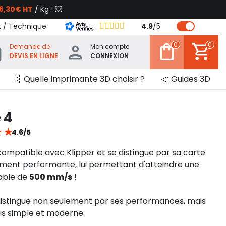
8,30€ HT
/ Kg ! 💥
t / Technique
4.9
/
5
0
0
Demande de
Mon compte
DEVIS EN LIGNE
CONNEXION
🧬 Quelle imprimante 3D choisir ?
📣 Guides 3D
 4
★
★
4.6/5
ompatible avec Klipper et se distingue par sa carte
ent performante, lui permettant d'atteindre une
able de
500 mm/s
!
distingue non seulement par ses performances, mais
ois simple et moderne.