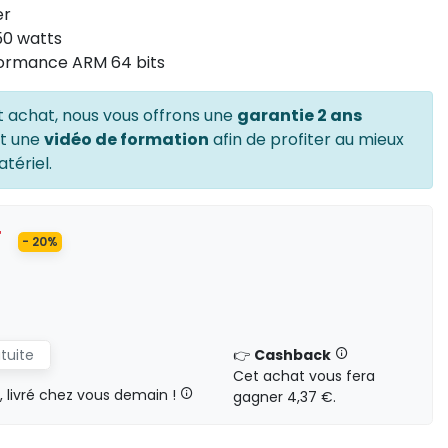
er
50 watts
formance ARM 64 bits
t achat, nous vous offrons une
garantie 2 ans
et une
vidéo de formation
afin de profiter au mieux
tériel.
T
- 20%
atuite
👉
Cashback
Cet achat vous fera
livré chez vous demain !
gagner 4,37 €.