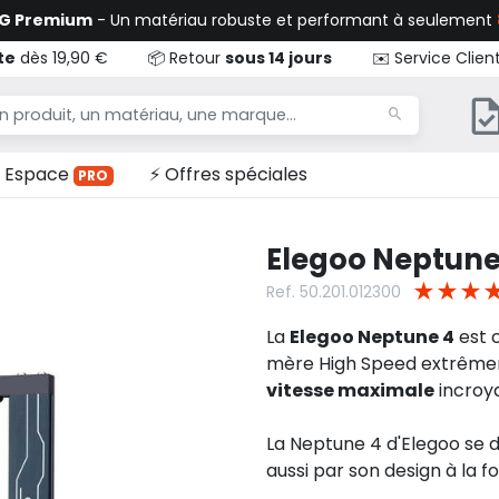
TG Premium
- Un matériau robuste et performant à seulement
te
dès 19,90 €
📦 Retour
sous 14 jours
✉️ Service Clien
Espace
⚡ Offres spéciales
PRO
Elegoo Neptune
★
★
★
Ref. 50.201.012300
La
Elegoo Neptune 4
est c
mère High Speed extrêmem
vitesse maximale
incroy
La Neptune 4 d'Elegoo se 
aussi par son design à la f