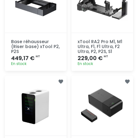
Base réhausseur
xTool RA2 Pro M1, M1
(Riser base) xTool P2,
Ultra, F1, F1 Ultra, F2
P2S
Ultra, P2, P2S, S1
449,17 €
229,00 €
HT
HT
En stock
En stock
Ajout
Ajout
rapide
rapide