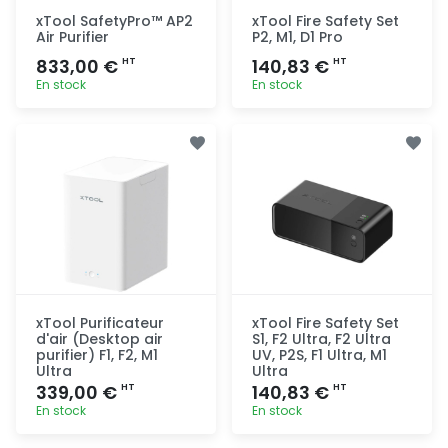
xTool SafetyPro™ AP2
xTool Fire Safety Set
Air Purifier
P2, M1, D1 Pro
833,00 €
140,83 €
HT
HT
En stock
En stock
Ajout
Ajout
rapide
rapide
xTool Purificateur
xTool Fire Safety Set
d'air (Desktop air
S1, F2 Ultra, F2 Ultra
purifier) F1, F2, M1
UV, P2S, F1 Ultra, M1
Ultra
Ultra
339,00 €
140,83 €
HT
HT
En stock
En stock