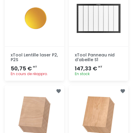
xTool Lentille laser P2,
xTool Panneau nid
P2S
d'abeille S1
50,75 €
147,33 €
HT
HT
En cours de réappro.
En stock
Ajout
Ajout
rapide
rapide