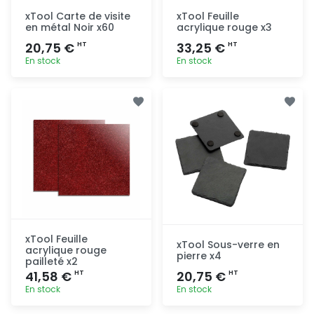
xTool Carte de visite
xTool Feuille
en métal Noir x60
acrylique rouge x3
20,75 €
33,25 €
HT
HT
En stock
En stock
Ajout
Ajout
rapide
rapide
xTool Feuille
xTool Sous-verre en
acrylique rouge
pierre x4
pailleté x2
41,58 €
20,75 €
HT
HT
En stock
En stock