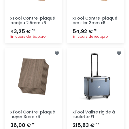
xTool Contre-plaqué
xTool Contre-plaqué
acajou 2.5mm x6
cerisier 3mm x6
43,25 €
54,92 €
HT
HT
En cours de réappro.
En cours de réappro.
Ajout
Ajout
rapide
rapide
xTool Contre-plaqué
xTool Valise rigide à
noyer 3mm x6
roulette F1
36,00 €
215,83 €
HT
HT