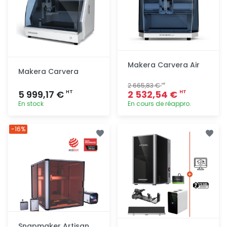
Makera Carvera Air
Makera Carvera
2 665,83 €
HT
5 999,17 €
2 532,54 €
HT
HT
En stock
En cours de réappro.
Ajout
Ajout
-16%
rapide
rapide
Snapmaker Artisan