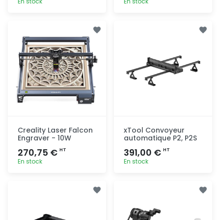
En stock
En stock
Ajout
Ajout
rapide
rapide
Creality Laser Falcon
xTool Convoyeur
Engraver - 10W
automatique P2, P2S
270,75 €
391,00 €
HT
HT
En stock
En stock
Ajout
Ajout
rapide
rapide