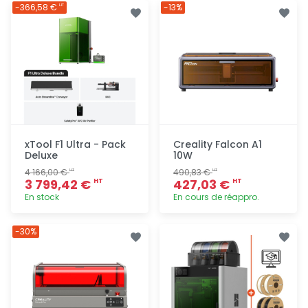
Ajout
Ajout
-366,58 €
-13%
HT
rapide
rapide
xTool F1 Ultra - Pack
Creality Falcon A1
Deluxe
10W
4 166,00 €
490,83 €
HT
HT
3 799,42 €
427,03 €
HT
HT
En stock
En cours de réappro.
Ajout
Ajout
-30%
rapide
rapide