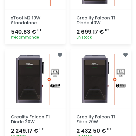
xTool M2 10W
Creality Falcon T1
Standalone
Diode 40W
540,83 €
2 699,17 €
HT
HT
Précommande
En stock
Ajout
Ajout
rapide
rapide
Creality Falcon T1
Creality Falcon T1
Diode 20W
Fibre 20W
2 249,17 €
2 432,50 €
HT
HT