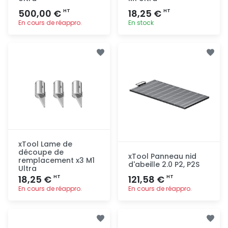
500,00 €
18,25 €
HT
HT
En cours de réappro.
En stock
Ajout
Ajout
rapide
rapide
xTool Lame de
découpe de
xTool Panneau nid
remplacement x3 M1
d'abeille 2.0 P2, P2S
Ultra
18,25 €
121,58 €
HT
HT
En cours de réappro.
En cours de réappro.
Ajout
Ajout
rapide
rapide