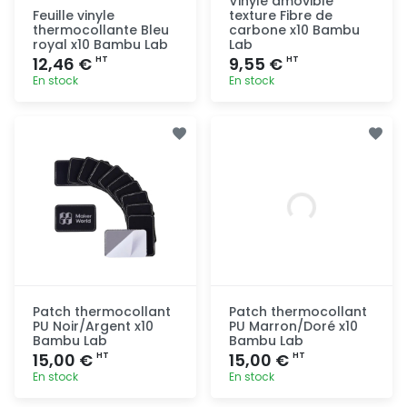
Vinyle amovible
Feuille vinyle
texture Fibre de
thermocollante Bleu
carbone x10 Bambu
royal x10 Bambu Lab
Lab
12,46 €
9,55 €
HT
HT
En stock
En stock
Ajout
Ajout
rapide
rapide
Patch thermocollant
Patch thermocollant
PU Noir/Argent x10
PU Marron/Doré x10
Bambu Lab
Bambu Lab
15,00 €
15,00 €
HT
HT
En stock
En stock