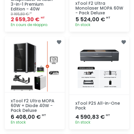
xTool F2 Ultra
3-in-1 Premium
Monolaser MOPA 60W
Edition - 40W
- Pack Deluxe
3 165,83 €
HT
2 659,30 €
5 524,00 €
HT
HT
En cours de réappro.
En stock
Ajout
Ajout
rapide
rapide
xTool F2 Ultra MOPA
xTool P2S All-in-One
60W + Diode 40W -
Pack
Pack Deluxe
6 408,00 €
4 590,83 €
HT
HT
En stock
En stock