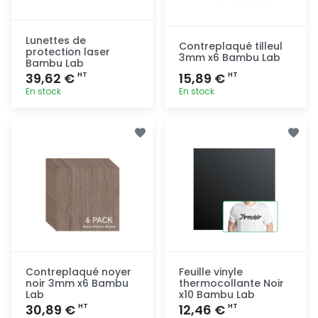
Lunettes de
Contreplaqué tilleul
protection laser
3mm x6 Bambu Lab
Bambu Lab
39,62 €
15,89 €
HT
HT
En stock
En stock
Ajout
Ajout
rapide
rapide
Contreplaqué noyer
Feuille vinyle
noir 3mm x6 Bambu
thermocollante Noir
Lab
x10 Bambu Lab
30,89 €
12,46 €
HT
HT