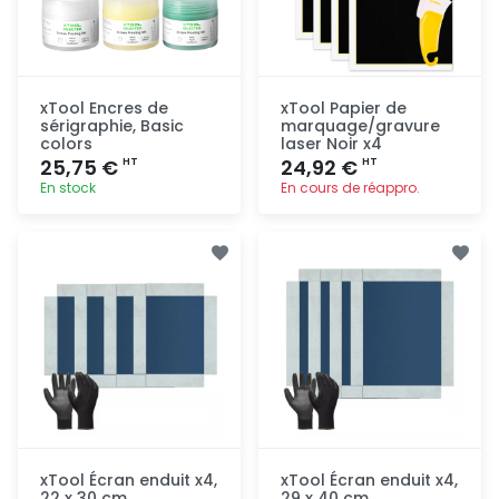
xTool Encres de
xTool Papier de
sérigraphie, Basic
marquage/gravure
colors
laser Noir x4
25,75 €
24,92 €
HT
HT
En stock
En cours de réappro.
Ajout
Ajout
rapide
rapide
xTool Écran enduit x4,
xTool Écran enduit x4,
22 x 30 cm
29 x 40 cm