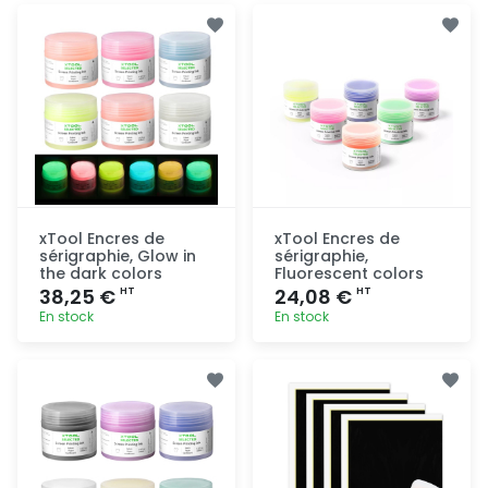
Ajout
Ajout
rapide
rapide
xTool Encres de
xTool Encres de
sérigraphie, Glow in
sérigraphie,
the dark colors
Fluorescent colors
38,25 €
24,08 €
HT
HT
En stock
En stock
Ajout
Ajout
rapide
rapide