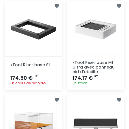
Ajout
Ajout
rapide
rapide
xTool Riser base M1
xTool Riser base S1
Ultra avec panneau
nid d'abeille
174,50 €
174,17 €
HT
HT
En cours de réappro.
En stock
Ajout
Ajout
rapide
rapide