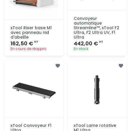
Convoyeur
automatique
xTool Riser base M1
Streamline™, xTool F2
avec panneau nid
Ultra, F2 Ultra UV, F1
d'abeille
Ultra
162,50 €
442,00 €
HT
HT
En cours de réappro.
En stock
Ajout
Ajout
rapide
rapide
xTool Convoyeur F1
xTool Lame rotative
Ultra
M1 Ultra