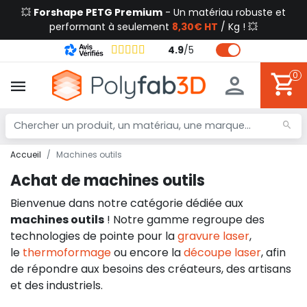
💥
Forshape PETG Premium
- Un matériau robuste et
performant à seulement
8,30€ HT
/ Kg ! 💥
4.9
/
5
0
Accueil
Machines outils
Achat de machines outils
Bienvenue dans notre catégorie dédiée aux
machines outils
! Notre gamme regroupe des
technologies de pointe pour la
gravure laser
,
le
thermoformage
ou encore la
découpe laser
, afin
de répondre aux besoins des créateurs, des artisans
et des industriels.