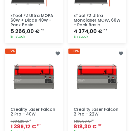
xTool F2 Ultra MOPA
xTool F2 Ultra
60W + Diode 40W -
Monolaser MOPA 60W
Pack Basic
- Pack Basic
5 266,00 €
4 374,00 €
HT
HT
En stock
En stock
Ajout
Ajout
-15%
-30%
rapide
rapide
Creality Laser Falcon
Creality Laser Falcon
2 Pro - 40W
2 Pro - 22W
1 634,26 €
1 169,00 €
HT
HT
1 389,12 €
818,30 €
HT
HT