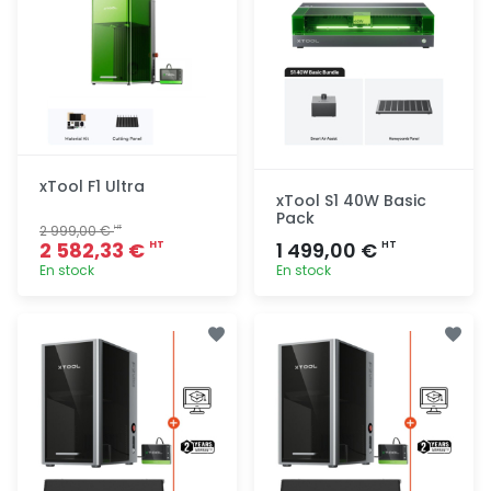
xTool F1 Ultra
xTool S1 40W Basic
Pack
2 999,00 €
HT
2 582,33 €
1 499,00 €
HT
HT
En stock
En stock
Ajout
Ajout
rapide
rapide