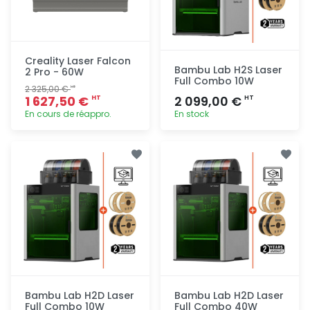
Creality Laser Falcon
Bambu Lab H2S Laser
2 Pro - 60W
Full Combo 10W
2 325,00 €
HT
1 627,50 €
2 099,00 €
HT
HT
En cours de réappro.
En stock
Ajout
Ajout
rapide
rapide
Bambu Lab H2D Laser
Bambu Lab H2D Laser
Full Combo 10W
Full Combo 40W