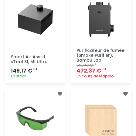
Purificateur de fumée
(Smoke Purifier),
Smart Air Assist,
Bambu Lab
xTool S1, M1 Ultra
590,47 €
HT
149,17 €
472,37 €
HT
HT
En stock
En cours de réappro.
Ajout
Ajout
rapide
rapide