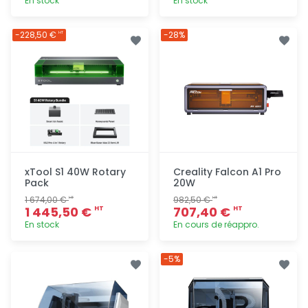
En stock
En stock
Ajout
Ajout
-228,50 €
-28%
HT
rapide
rapide
xTool S1 40W Rotary
Creality Falcon A1 Pro
Pack
20W
1 674,00 €
982,50 €
HT
HT
1 445,50 €
707,40 €
HT
HT
En stock
En cours de réappro.
Ajout
Ajout
-5%
rapide
rapide