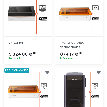
xTool P3
xTool M2 20W
Standalone
5 824,00 €
874,17 €
HT
HT
En stock
Précommande
Ajout
Ajout
PRÉ-COMMANDE
rapide
rapide