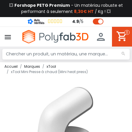
💥
Forshape PETG Premium
- Un matériau robuste et
performant à seulement
8,30€ HT
/ Kg ! 💥
4.9
/
5
0
Accueil
Marques
xTool
xTool Mini Presse à chaud (Mini heat press)