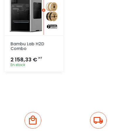
Bambu Lab H2D
Combo
2 158,33 €
HT
En stock
Ajout
rapide