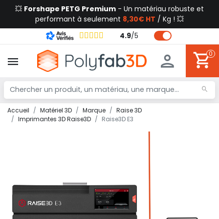
💥
Forshape PETG Premium
- Un matériau robuste et
performant à seulement
8,30€ HT
/ Kg ! 💥
4.9
/
5
0
Accueil
Matériel 3D
Marque
Raise 3D
Imprimantes 3D Raise3D
Raise3D E3