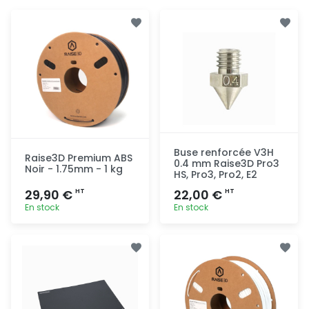
Buse renforcée V3H
Raise3D Premium ABS
0.4 mm Raise3D Pro3
Noir - 1.75mm - 1 kg
HS, Pro3, Pro2, E2
29,90 €
22,00 €
HT
HT
En stock
En stock
Ajout
Ajout
rapide
rapide