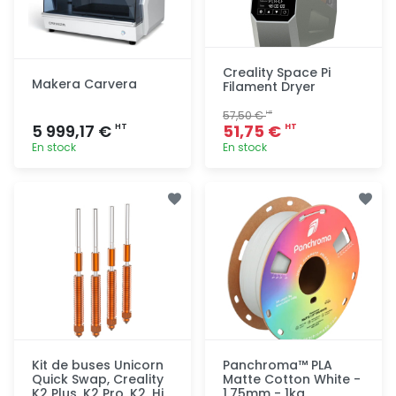
Creality Space Pi
Makera Carvera
Filament Dryer
57,50 €
HT
5 999,17 €
51,75 €
HT
HT
En stock
En stock
Ajout
Ajout
rapide
rapide
Kit de buses Unicorn
Panchroma™ PLA
Quick Swap, Creality
Matte Cotton White -
K2 Plus, K2 Pro, K2, Hi
1.75mm - 1kg