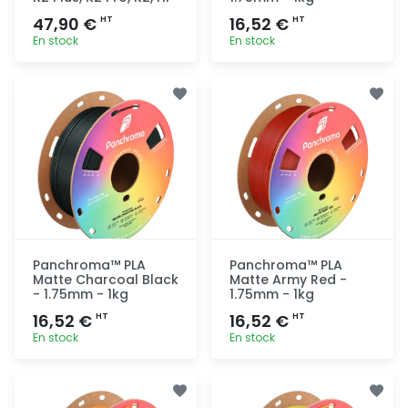
47,90 €
16,52 €
HT
HT
En stock
En stock
Ajout
Ajout
rapide
rapide
Panchroma™ PLA
Panchroma™ PLA
Matte Charcoal Black
Matte Army Red -
- 1.75mm - 1kg
1.75mm - 1kg
16,52 €
16,52 €
HT
HT
En stock
En stock
Ajout
Ajout
rapide
rapide