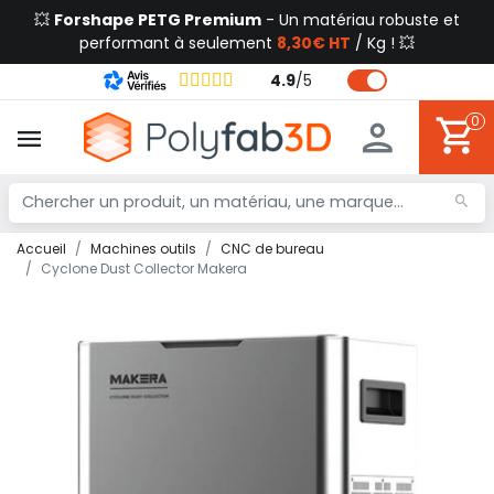
💥
Forshape PETG Premium
- Un matériau robuste et
performant à seulement
8,30€ HT
/ Kg ! 💥
4.9
/
5
0
Accueil
Machines outils
CNC de bureau
Cyclone Dust Collector Makera