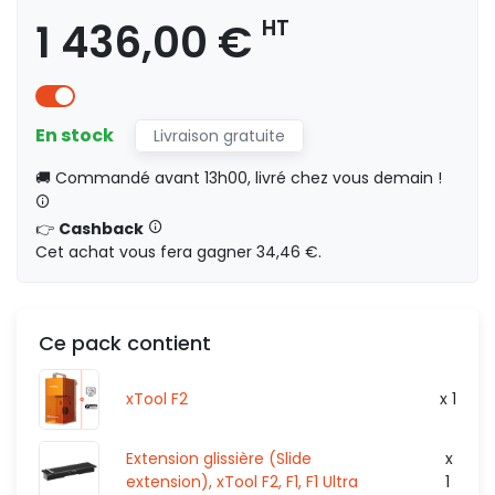
1 249,00 €
HT
1 436,00 €
HT
En stock
Livraison gratuite
🚚 Commandé avant 13h00, livré chez vous demain !
1 436,00 €
HT
👉
Cashback
Cet achat vous fera gagner 34,46 €.
2 015,83 €
Ce pack contient
HT
xTool F2
x 1
Extension glissière (Slide
x
extension), xTool F2, F1, F1 Ultra
1