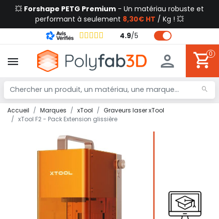
💥
Forshape PETG Premium
- Un matériau robuste et
performant à seulement
8,30€ HT
/ Kg ! 💥
4.9
/
5
0
Accueil
Marques
xTool
Graveurs laser xTool
xTool F2 - Pack Extension glissière