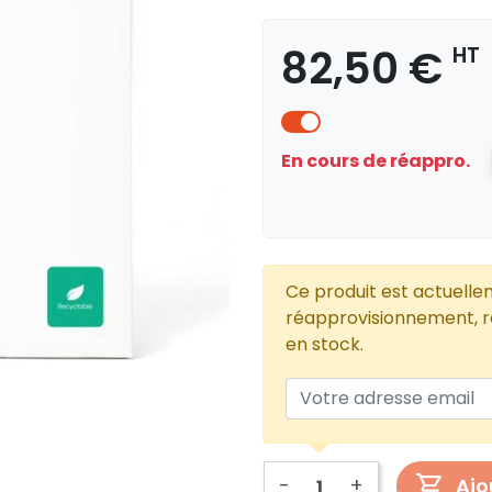
82,50 €
HT
En cours de réappro.
Ce produit est actuelle
réapprovisionnement, re
en stock.
-
+
Ajo