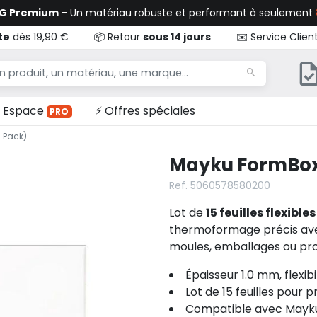
TG Premium
- Un matériau robuste et performant à seulement
te
dès 19,90 €
📦 Retour
sous 14 jours
✉️ Service Clien
Espace
⚡ Offres spéciales
PRO
 Pack)
Mayku FormBox 
Ref. 5060578580200
Lot de
15 feuilles flexib
thermoformage précis ave
moules, emballages ou proto
Épaisseur 1.0 mm, flexib
Lot de 15 feuilles pour p
Compatible avec Mayk