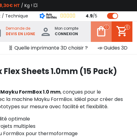
8,30€ HT
/ Kg ! 💥
t / Technique
4.9
/
5
0
0
Demande de
Mon compte
DEVIS EN LIGNE
CONNEXION
🧬 Quelle imprimante 3D choisir ?
📣 Guides 3D
Flex Sheets 1.0mm (15 Pack)
les Mayku FormBox 1.0 mm
, conçues pour le
c la machine Mayku FormBox. Idéal pour créer des
types sur mesure avec facilité et flexibilité.
ilité optimale
rojets multiples
u FormBox pour thermoformage