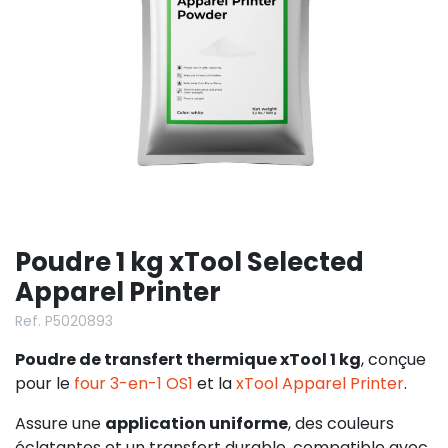
Poudre 1 kg xTool Selected
Apparel Printer
Ref. P5020893
Poudre de transfert thermique xTool 1 kg
, conçue
pour le
four 3-en-1 OS1
et la
xTool Apparel Printer
.
Assure une
application uniforme
, des couleurs
éclatantes et un transfert durable, compatible avec