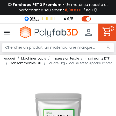
💥
Forshape PETG Premium
- Un matériau robuste et
performant à seulement
8,30€ HT
/ Kg ! 💥
4.9
/
5
0
Accueil
Machines outils
Impression textile
Imprimante DTF
Consommables DTF
Poudre 1 kg xTool Selected Apparel Printer