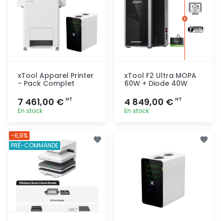
xTool Apparel Printer
xTool F2 Ultra MOPA
- Pack Complet
60W + Diode 40W
7 461,00 €
4 849,00 €
HT
HT
En stock
En stock
Ajout
Ajout
-6,9%
rapide
rapide
PRÉ-COMMANDE