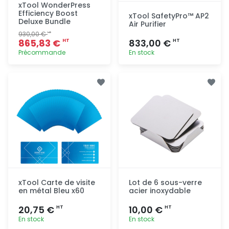
xTool WonderPress
Efficiency Boost
xTool SafetyPro™ AP2
Deluxe Bundle
Air Purifier
930,00 €
HT
865,83 €
833,00 €
HT
HT
Précommande
En stock
Ajout
Ajout
rapide
rapide
xTool Carte de visite
Lot de 6 sous-verre
en métal Bleu x60
acier inoxydable
20,75 €
10,00 €
HT
HT
En stock
En stock