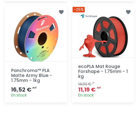
Ajout
Ajout
-25%
rapide
rapide
ecoPLA Mat Rouge
Panchroma™ PLA
Forshape - 1.75mm - 1
Matte Army Blue -
kg
1.75mm - 1kg
14,92 €
HT
16,52 €
11,19 €
HT
HT
En stock
En stock
Ajout
Ajout
rapide
rapide