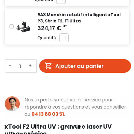
RA3 Mandrin rotatif intelligent xTool
P3, Série F2, F1 Ultra
Quantité :
-
+
Ajouter au panier
Nos experts sont à votre service pour
répondre à vos questions et vous conseiller
au
04 13 68 03 51
.
xTool F2 Ultra UV : gravure laser UV
ultra-précise