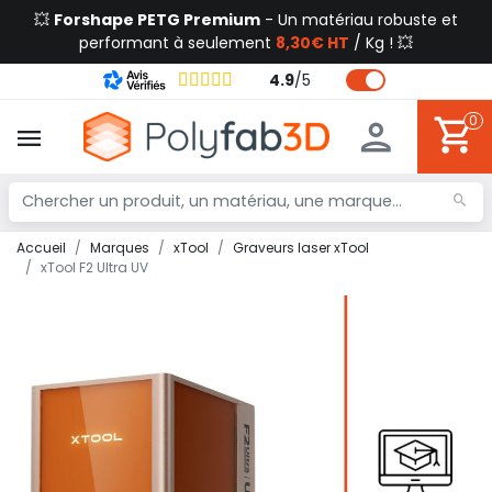
💥
Forshape PETG Premium
- Un matériau robuste et
performant à seulement
8,30€ HT
/ Kg ! 💥
4.9
/
5
0
Accueil
Marques
xTool
Graveurs laser xTool
xTool F2 Ultra UV