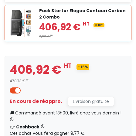
Pack Starter Elegoo Centauri Carbon
2 Combo
406,92 €
HT
- 15%
478,73 €
HT
365,83 €
HT
En cours de réappro.
Livraison gratuite
🚚 Commandé avant 13h00, livré chez vous demain !
👉
Cashback
406,92 €
HT
Cet achat vous fera gagner 9,77 €.
71.81
HT