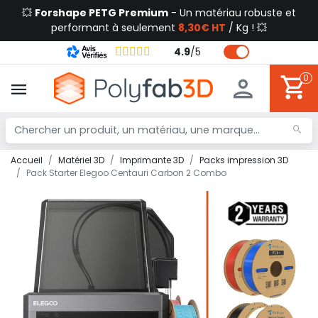
💥
Forshape PETG Premium
- Un matériau robuste et
performant à seulement
8,30€ HT
/ Kg ! 💥
4.9
/
5
0
Accueil
Matériel 3D
Imprimante 3D
Packs impression 3D
Pack Starter Elegoo Centauri Carbon 2 Combo