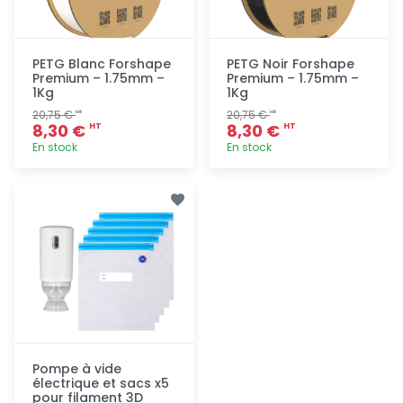
PETG Blanc Forshape
PETG Noir Forshape
Premium – 1.75mm –
Premium – 1.75mm –
1Kg
1Kg
20,75 €
20,75 €
HT
HT
8,30 €
8,30 €
HT
HT
En stock
En stock
Ajout
Ajout
rapide
rapide
Pompe à vide
électrique et sacs x5
pour filament 3D