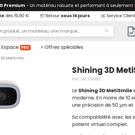
TG Premium
- Un matériau robuste et performant à seulement
te
dès 19,90 €
📦 Retour
sous 14 jours
✉️ Service Clien
Espace
⚡ Offres spéciales
PRO
 3D MetiSmile
Shining 3D Met
Ref. METISMILE
Le
Shining 3D MetiSmile
e
moderne. En moins de 10 s
une précision de 50 µm et 
Sa compatibilité avec les
patient virtuel complet.