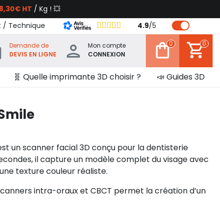
8,30€ HT
/ Kg ! 💥
t / Technique
4.9
/
5
0
0
Demande de
Mon compte
DEVIS EN LIGNE
CONNEXION
🧬 Quelle imprimante 3D choisir ?
📣 Guides 3D
iSmile
st un scanner facial 3D conçu pour la dentisterie
econdes, il capture un modèle complet du visage avec
une texture couleur réaliste.
 scanners intra-oraux et CBCT permet la création d’un