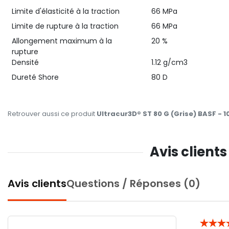
Limite d'élasticité à la traction
66 MPa
Limite de rupture à la traction
66 MPa
Allongement maximum à la
20 %
rupture
Densité
1.12 g/cm3
Dureté Shore
80 D
Retrouver aussi ce produit
Ultracur3D® ST 80 G (Grise) BASF - 1
Avis clients
Avis clients
Questions / Réponses (0)
★
★
★