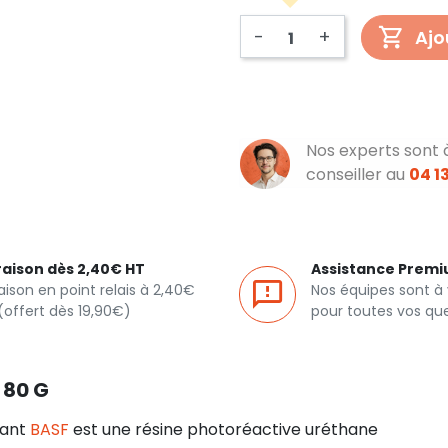
-
+
Ajo
Nos experts sont 
conseiller au
04 13
raison dès 2,40€ HT
Assistance Prem
raison en point relais à 2,40€
Nos équipes sont à
(offert dès 19,90€)
pour toutes vos qu
 80 G
cant
BASF
est une résine photoréactive uréthane