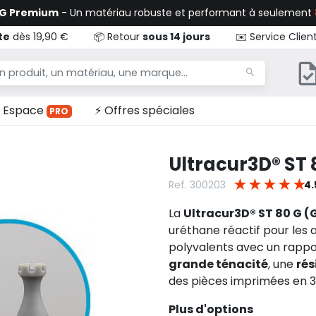
TG Premium
- Un matériau robuste et performant à seulement
te
dès 19,90 €
📦 Retour
sous 14 jours
✉️ Service Clien
Espace
⚡ Offres spéciales
PRO
Ultracur3D® ST 
★
★
★
★
★
Ref. 300203
4.
La
Ultracur3D® ST 80 G (
uréthane réactif pour les 
polyvalents avec un rappor
grande ténacité
, une
rés
des pièces imprimées en 3D 
Plus d'options