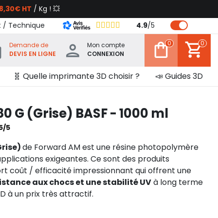
8,30€ HT
/ Kg ! 💥
t / Technique
4.9
/
5
0
0
Demande de
Mon compte
DEVIS EN LIGNE
CONNEXION
🧬 Quelle imprimante 3D choisir ?
📣 Guides 3D
80 G (Grise) BASF - 1000 ml
5/5
Grise)
de Forward AM est une résine photopolymère
applications exigeantes. Ce sont des produits
t coût / efficacité impressionnant qui offrent une
istance aux chocs et une stabilité UV
à long terme
à un prix très attractif.