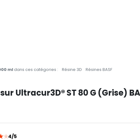
000 ml
dans ces catégories :
Résine 3D
Résines BASF
 sur Ultracur3D® ST 80 G (Grise) B
★
★
4/5