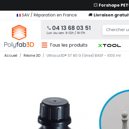
💥
Forshape PE
SAV / Réparation en France
🚚
Livraison gratui
04 13 68 03 51
Lun. au ven. 9-12h / 14-17h
Tous les produits
Accueil
Résine 3D
Ultracur3D® ST 80 G (Grise) BASF - 1000 ml