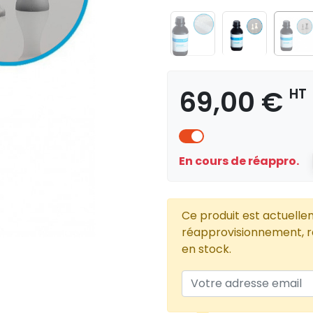
69,00 €
HT
En cours de réappro.
Ce produit est actuelle
réapprovisionnement, re
en stock.