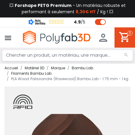
💥
Forshape PETG Premium
- Un matériau robuste et
performant à seulement
8,30€ HT
/ Kg ! 💥
4.9
/
5
0
Accueil
Matériel 3D
Marque
Bambu Lab
Filaments Bambu Lab
PLA Wood Palissandre (Rosewood) Bambu Lab - 1.75 mm - 1 kg