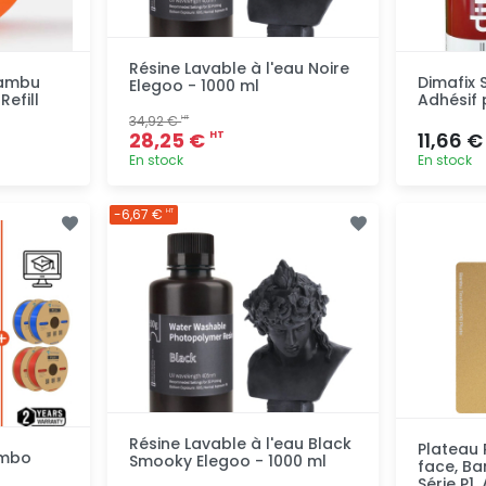
Résine Lavable à l'eau Noire
Bambu
Dimafix 
Elegoo - 1000 ml
Refill
Adhésif 
34,92 €
HT
28,25 €
11,66 
HT
En stock
En stock
pide
Ajout rapide
-6,67 €
HT
Résine Lavable à l'eau Black
Plateau 
ombo
Smooky Elegoo - 1000 ml
face, Ba
Série P1, 