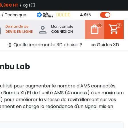
8,30€ HT
/ Kg ! 💥
t / Technique
4.9
/
5
0
0
Demande de
Mon compte
DEVIS EN LIGNE
CONNEXION
🧬 Quelle imprimante 3D choisir ?
📣 Guides 3D
mbu Lab
 utilisé pour augmenter le nombre d'AMS connectés
ie Bambu X1/P1 de 1 unité AMS (4 canaux) à un maximum
) pour améliorer la vitesse de ravitaillement sur vos
rennent en charge la redondance d'un signal mis en