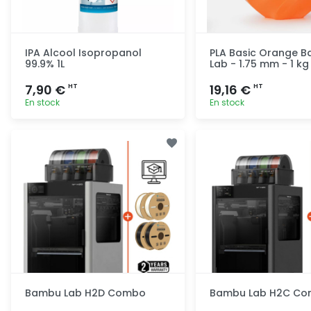
IPA Alcool Isopropanol
PLA Basic Orange 
99.9% 1L
Lab - 1.75 mm - 1 kg 
7,90 €
19,16 €
HT
HT
En stock
En stock
Ajout rapide
Ajout ra
Bambu Lab H2D Combo
Bambu Lab H2C C