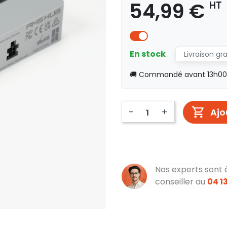
54,99 €
HT
En stock
Livraison gr
🚚 Commandé avant 13h00, 
-
+
Ajo
Nos experts sont 
conseiller au
04 13