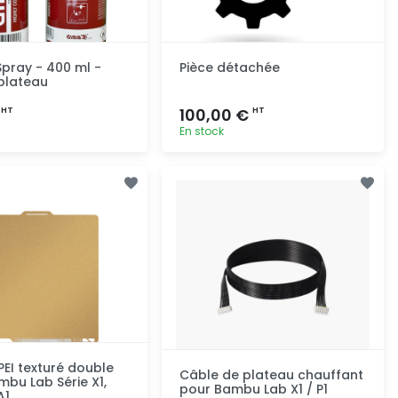
Spray - 400 ml -
Pièce détachée
plateau
€
100,00 €
HT
HT
En stock
Ajout rapide
Ajout rapide
PEI texturé double
Câble de plateau chauffant
mbu Lab Série X1,
pour Bambu Lab X1 / P1
A1