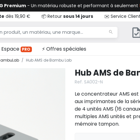
TG Premium
- Un matériau robuste et performant à seulement
te
dès 19,90 €
📦 Retour
sous 14 jours
✉️ Service Clien
Espace
⚡ Offres spéciales
PRO
 BambuLab
Hub AMS de Bambu Lab
Hub AMS de Ba
Ref. SA002-N
Le concentrateur AMS est
aux imprimantes de la sér
de 4 unités AMS (16 canaux
multiples AMS unités et p
mémoire tampon.