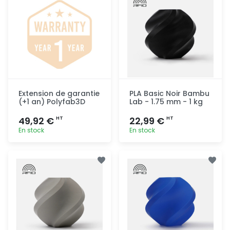
Extension de garantie
PLA Basic Noir Bambu
(+1 an) Polyfab3D
Lab - 1.75 mm - 1 kg
49,92 €
22,99 €
HT
HT
En stock
En stock
Ajout
Ajout
rapide
rapide