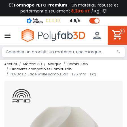
💥
Forshape PETG Premium
- Un matériau robuste et
performant à seulement
8,30€ HT
/ Kg ! 💥
4.9
/
5
0
Accueil
Matériel 3D
Marque
Bambu Lab
Filaments compatibles Bambu Lab
PLA Basic Jade White Bambu Lab - 1.75 mm - 1 kg