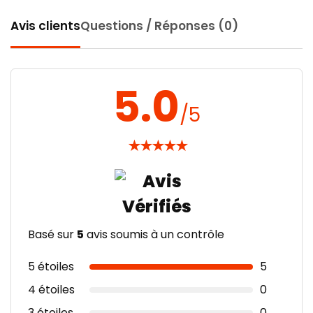
Avis clients
Questions / Réponses (0)
5.0
/5
★
★
★
★
★
Basé sur
5
avis soumis à un contrôle
5 étoiles
5
4 étoiles
0
3 étoiles
0