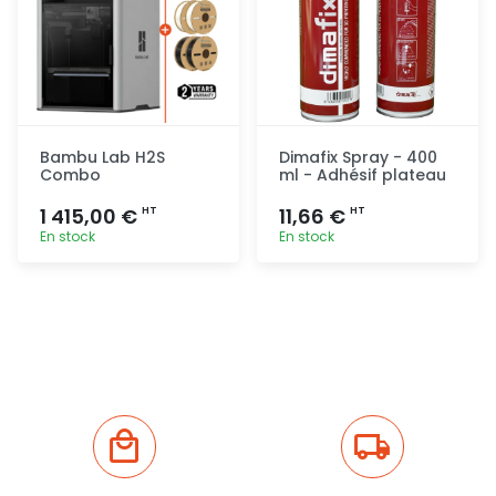
Bambu Lab H2S
Dimafix Spray - 400
Combo
ml - Adhésif plateau
1 415,00 €
11,66 €
HT
HT
En stock
En stock
Ajout
Ajout
rapide
rapide