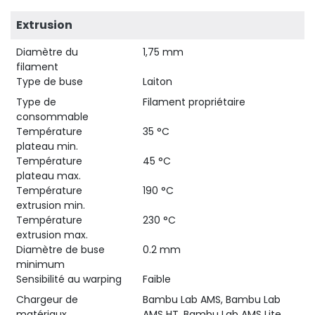
Extrusion
Diamètre du
1,75 mm
filament
Type de buse
Laiton
Type de
Filament propriétaire
consommable
Température
35 °C
plateau min.
Température
45 °C
plateau max.
Température
190 °C
extrusion min.
Température
230 °C
extrusion max.
Diamètre de buse
0.2 mm
minimum
Sensibilité au warping
Faible
Chargeur de
Bambu Lab AMS, Bambu Lab
matériaux
AMS HT, Bambu Lab AMS Lite,