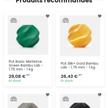
Produits recommandés
PLA Basic Mistletoe
PLA Silk+ Gold Bambu
Green Bambu Lab -
Lab - 1.75 mm - 1 kg
1.75 mm - 1 kg
29,08 €
26,43 €
HT
HT
En stock
En stock
Ajout
Ajout
rapide
rapide