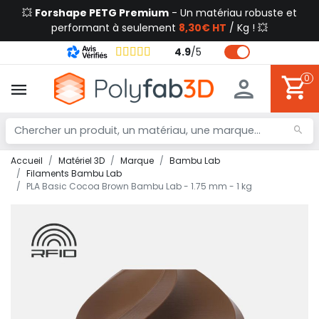
💥
Forshape PETG Premium
- Un matériau robuste et
performant à seulement
8,30€ HT
/ Kg ! 💥
4.9
/
5
0
Accueil
Matériel 3D
Marque
Bambu Lab
Filaments Bambu Lab
PLA Basic Cocoa Brown Bambu Lab - 1.75 mm - 1 kg