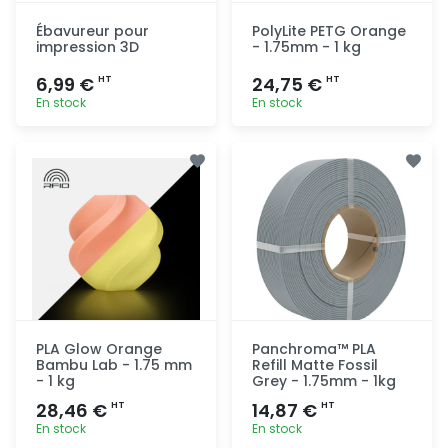
Ébavureur pour
PolyLite PETG Orange
impression 3D
- 1.75mm - 1 kg
6,99 €
24,75 €
HT
HT
En stock
En stock
Ajout
Ajout
rapide
rapide
PLA Glow Orange
Panchroma™ PLA
Bambu Lab - 1.75 mm
Refill Matte Fossil
- 1 kg
Grey - 1.75mm - 1kg
28,46 €
14,87 €
HT
HT
En stock
En stock