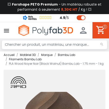
💥
Forshape PETG Premium
- Un matériau robuste et
performant à seulement
8,30€ HT
/ Kg ! 💥
4.9
/
5
0
Accueil
Matériel 3D
Marque
Bambu Lab
Filaments Bambu Lab
PLA Wood Noyer Noir (Black Walnut) Bambu Lab - 1.75 mm - 1 kg