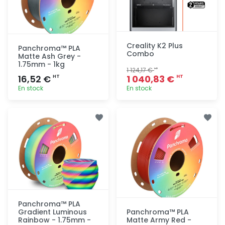
Creality K2 Plus
Panchroma™ PLA
Combo
Matte Ash Grey -
1.75mm - 1kg
1 124,17 €
HT
16,52 €
1 040,83 €
HT
HT
En stock
En stock
Ajout
Ajout
rapide
rapide
Panchroma™ PLA
Gradient Luminous
Panchroma™ PLA
Rainbow - 1.75mm -
Matte Army Red -