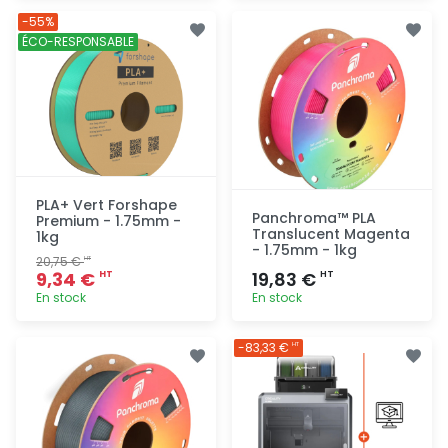
Ajout
Ajout
-55%
rapide
rapide
ÉCO-RESPONSABLE
PLA+ Vert Forshape
Panchroma™ PLA
Premium - 1.75mm -
Translucent Magenta
1kg
- 1.75mm - 1kg
20,75 €
HT
9,34 €
19,83 €
HT
HT
En stock
En stock
Ajout
Ajout
-83,33 €
HT
rapide
rapide