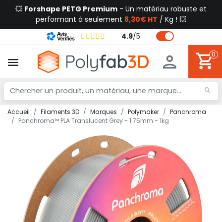
💥
Forshape PETG Premium
- Un matériau robuste et
performant à seulement
8,30€ HT
/ Kg ! 💥
4.9
/
5
0
Accueil
Filaments 3D
Marques
Polymaker
Panchroma
Panchroma™ PLA Translucent Grey - 1.75mm - 1kg