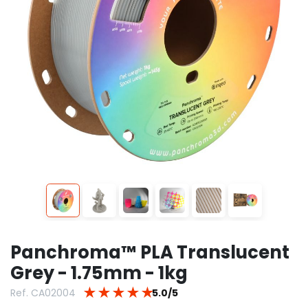
Panchroma™ PLA Translucent
Grey - 1.75mm - 1kg
★
★
★
★
★
Ref. CA02004
5.0/5