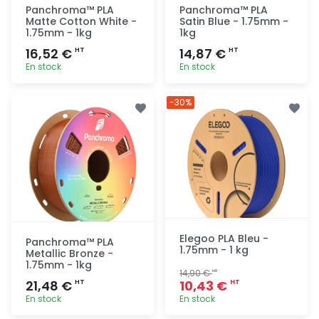
Panchroma™ PLA
Panchroma™ PLA
Matte Cotton White -
Satin Blue - 1.75mm -
1.75mm - 1kg
1kg
16,52 €
14,87 €
HT
HT
En stock
En stock
Ajout
Ajout
-30%
rapide
rapide
Elegoo PLA Bleu -
Panchroma™ PLA
1.75mm - 1 kg
Metallic Bronze -
1.75mm - 1kg
14,90 €
HT
21,48 €
10,43 €
HT
HT
En stock
En stock