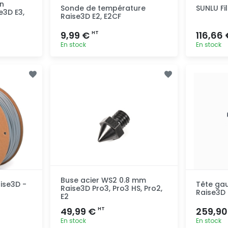
n
Sonde de température
SUNLU Fi
e3D E3,
Raise3D E2, E2CF
9,99 €
116,66
HT
En stock
En stock
pide
Ajout rapide
Buse acier WS2 0.8 mm
ise3D -
Tête ga
Raise3D Pro3, Pro3 HS, Pro2,
Raise3D 
E2
49,99 €
259,9
HT
En stock
En stock