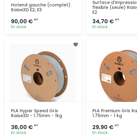
Surface d'impressio
Hotend gauche (complet)
flexible (seule) Rais
Raise3D E2, E3
E2
90,00 €
34,70 €
HT
HT
En stock
En stock
Ajout rapide
Ajout ra
PLA Hyper Speed Gris
PLA Premium Gris Ra
Raise3D - 1.75mm - 1kg
1.75mm - 1 kg
36,00 €
29,90 €
HT
HT
En stock
En stock