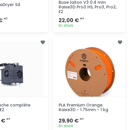
Buse laiton V3 0.4 mm
laDryer S4
Raise3D Pro3 HS, Pro3, Pro2,
E2
 €
22,00 €
HT
HT
En stock
Ajout rapide
Ajout rapide
uche complète
PLA Premium Orange
E2
Raise3D - 1.75mm - 1 kg
0 €
29,90 €
HT
HT
En stock