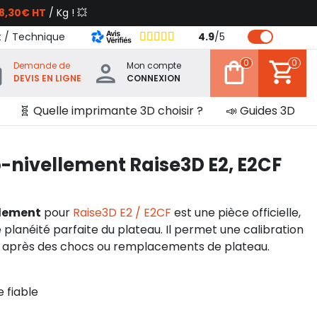
8,30€ HT
/ Kg ! 💥
t / Technique
4.9
/
5
0
0
Demande de
Mon compte
DEVIS EN LIGNE
CONNEXION
🧬 Quelle imprimante 3D choisir ?
📣 Guides 3D
-nivellement Raise3D E2, E2CF
llement
pour
Raise3D E2 / E2CF
est une pièce officielle,
planéité parfaite du plateau. Il permet une calibration
 après des chocs ou remplacements de plateau.
 fiable