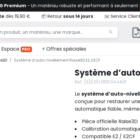
TG Premium
- Un matériau robuste et performant à seulement
te
dès 19,90 €
📦 Retour
sous 14 jours
✉️ Service Clien
Espace
⚡ Offres spéciales
PRO
se3D
Système d’auto-nivellement Raise3D E2, E2CF
Système d’auto
Ref. [S]3.01.1.999.044A01
Le
système d’auto-nive
conçue pour restaurer une 
automatique fiable, même
Pièce officielle Raise3D
Calibration automatique
Compatible E2 / E2CF