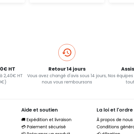
pide
Ajout rapide
40€ HT
Retour 14 jours
Assi
s à 2,40€ HT
Vous avez changé d'avis sous 14 jours,
Nos équipes
90€)
nous vous remboursons
tou
Aide et soutien
La loi et l'ordre
🚚 Expédition et livraison
À propos de nous
💳 Paiement sécurisé
Conditions génér