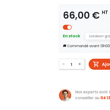
66,00 €
HT
En stock
Livraison gr
🚚 Commandé avant 13h00, 
-
+
Ajo
Nos experts sont 
conseiller au
04 13