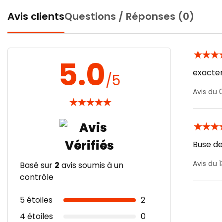
Avis clients
Questions / Réponses (0)
★
★
★
5.0
exacte
/5
Avis du
★
★
★
★
★
★
★
★
Buse de
Avis du 
Basé sur
2
avis soumis à un
contrôle
5 étoiles
2
4 étoiles
0