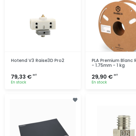
Hotend V3 Raise3D Pro2
PLA Premium Blanc 
- 1.75mm - 1 kg
79,33 €
29,90 €
HT
HT
En stock
En stock
Ajout rapide
Ajout ra