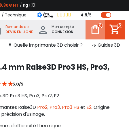
8,30€ HT
/ Kg ! 💥
t / Technique
4.9
/
5
0
0
Demande de
Mon compte
DEVIS EN LIGNE
CONNEXION
🧬 Quelle imprimante 3D choisir ?
📣 Guides 3D
0.4 mm Raise3D Pro3 HS, Pro3,
★
★
★
5.0/5
3D Pro3 HS, Pro3, Pro2, E2.
imantes Raise3D
Pro2
,
Pro3
,
Pro3 HS
et
E2
. Origine
 précision d'usinage.
um d'efficacité thermique.