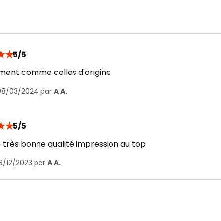
★
★
5/5
ment comme celles d'origine
 08/03/2024 par
A A.
★
★
5/5
 très bonne qualité impression au top
13/12/2023 par
A A.