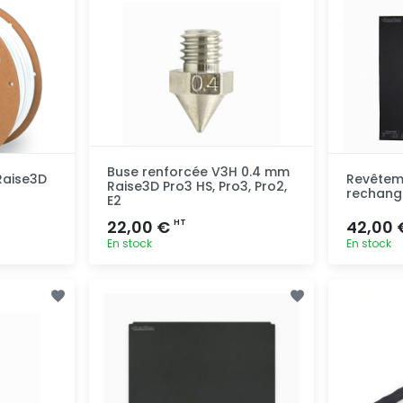
Buse renforcée V3H 0.4 mm
Raise3D
Revêtem
Raise3D Pro3 HS, Pro3, Pro2,
rechange
E2
22,00 €
42,00
HT
En stock
En stock
pide
Ajout rapide