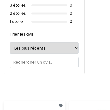
3 étoiles
0
2 étoiles
0
1 étoile
0
Trier les avis