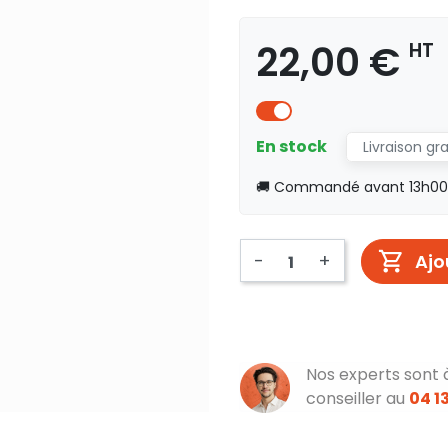
22,00 €
HT
En stock
Livraison gr
🚚 Commandé avant 13h00, 
-
+
Ajo
Nos experts sont 
conseiller au
04 13