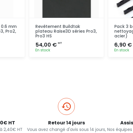
 0.6 mm
Revêtement Buildtak
Pack 3 b
3, Pro2,
plateau Raise3D séries Pro3,
nettoyag
Pro3 HS
acier)
54,00 €
6,90 €
HT
En stock
En stock
pide
Ajout rapide
40€ HT
Retour 14 jours
Assi
s à 2,40€ HT
Vous avez changé d'avis sous 14 jours,
Nos équipes