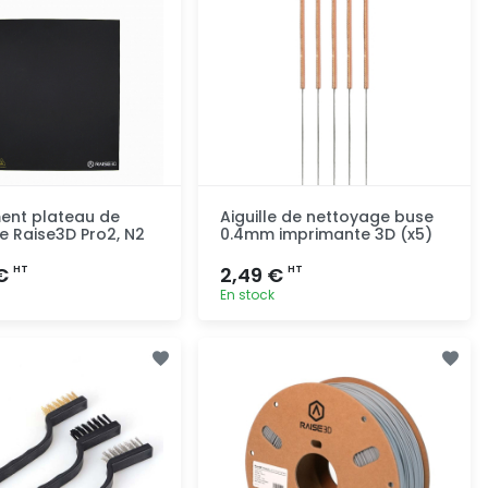
ent plateau de
Aiguille de nettoyage buse
 Raise3D Pro2, N2
0.4mm imprimante 3D (x5)
 €
2,49 €
HT
HT
En stock
Ajout rapide
Ajout rapide