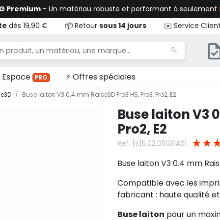
TG Premium
- Un matériau robuste et performant à seulement
te
dès 19,90 €
📦 Retour
sous 14 jours
✉️ Service Clien
Espace
⚡ Offres spéciales
PRO
se3D
Buse laiton V3 0.4 mm Raise3D Pro3 HS, Pro3, Pro2, E2
Buse laiton V3 
Pro2, E2
★
★
Ref. [S]5.02.05031A01
Buse laiton V3 0.4 mm Raise
Compatible avec les impr
fabricant : haute qualité et
Buse laiton
pour un maxim