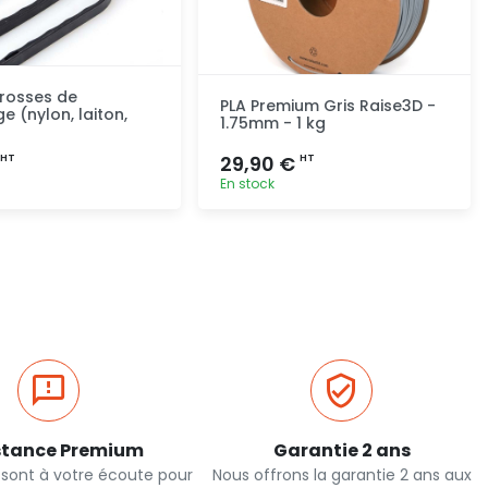
rosses de
PLA Premium Gris Raise3D -
e (nylon, laiton,
1.75mm - 1 kg
29,90 €
HT
HT
En stock
Ajout rapide
Ajout rapide
stance Premium
Garantie 2 ans
 sont à votre écoute pour
Nous offrons la garantie 2 ans aux