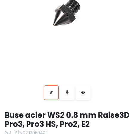
Buse acier WS2 0.8 mm Raise3D
Pro3, Pro3 HS, Pro2, E2
Ref. [S]5.02.12059A01