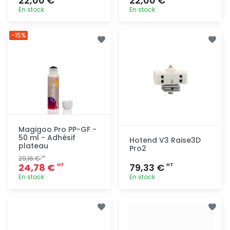
22,00 €
22,00 €
En stock
En stock
Ajout
Ajout
-15%
rapide
rapide
Magigoo Pro PP-GF -
50 ml - Adhésif
Hotend V3 Raise3D
plateau
Pro2
29,16 €
HT
24,78 €
79,33 €
HT
HT
En stock
En stock
Ajout
Ajout
rapide
rapide