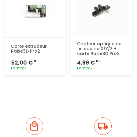
Capteur optique de
Carte extrudeur
fin course X/Y/Z +
Raise3D Pro2
carte Raise3D Pro2
52,00 €
4,99 €
HT
HT
En stock
En stock
Ajout
Ajout
rapide
rapide