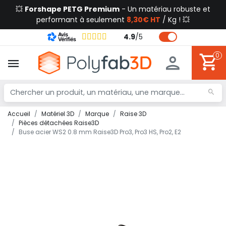
💥
Forshape PETG Premium
- Un matériau robuste et
performant à seulement
8,30€ HT
/ Kg ! 💥
4.9
/
5
0
Accueil
Matériel 3D
Marque
Raise 3D
Pièces détachées Raise3D
Buse acier WS2 0.8 mm Raise3D Pro3, Pro3 HS, Pro2, E2