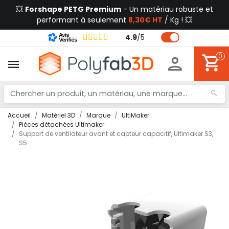
💥
Forshape PETG Premium
- Un matériau robuste et
performant à seulement
8,30€ HT
/ Kg ! 💥
4.9
/
5
0
Accueil
Matériel 3D
Marque
UltiMaker
Pièces détachées Ultimaker
Support de ventilateur avant et capteur capacitif, Ultimaker S3,
S5