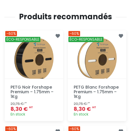
Produits recommandés
-60%
-60%
ÉCO-RESPONSABLE
ÉCO-RESPONSABLE
PETG Noir Forshape
PETG Blanc Forshape
Premium – 1.75mm –
Premium – 1.75mm –
1Kg
1Kg
20,75 €
20,75 €
HT
HT
8,30 €
8,30 €
HT
HT
En stock
En stock
Ajout
Ajout
-60%
-60%