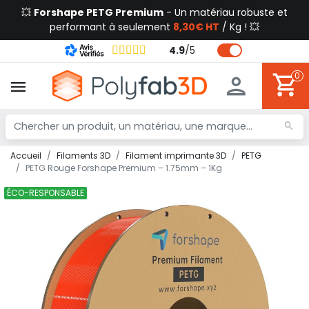
💥
Forshape PETG Premium
- Un matériau robuste et
performant à seulement
8,30€ HT
/ Kg ! 💥
4.9
/
5
0
Accueil
Filaments 3D
Filament imprimante 3D
PETG
PETG Rouge Forshape Premium – 1.75mm – 1Kg
ÉCO-RESPONSABLE