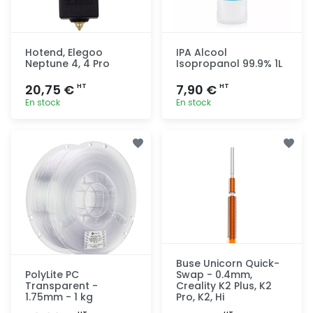
Hotend, Elegoo
IPA Alcool
Neptune 4, 4 Pro
Isopropanol 99.9% 1L
20,75 €
7,90 €
HT
HT
En stock
En stock
Ajout
Ajout
rapide
rapide
Buse Unicorn Quick-
PolyLite PC
Swap - 0.4mm,
Transparent -
Creality K2 Plus, K2
1.75mm - 1 kg
Pro, K2, Hi