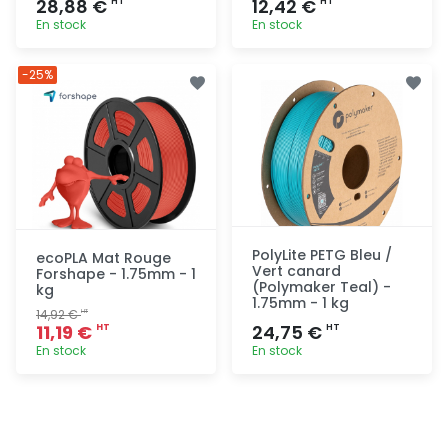
28,88 €
12,42 €
HT
HT
En stock
En stock
Ajout
Ajout
-25%
rapide
rapide
PolyLite PETG Bleu /
ecoPLA Mat Rouge
Vert canard
Forshape - 1.75mm - 1
(Polymaker Teal) -
kg
1.75mm - 1 kg
14,92 €
HT
11,19 €
24,75 €
HT
HT
En stock
En stock
Ajout
Ajout
rapide
rapide