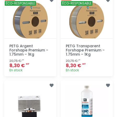
rapide
rapide
ÉCO-RESPONSABLE
ÉCO-RESPONSABLE
PETG Argent
PETG Transparent
Forshape Premium –
Forshape Premium –
1.75mm – 1Kg
1.75mm – 1Kg
20,75 €
20,75 €
HT
HT
8,30 €
8,30 €
HT
HT
En stock
En stock
Ajout
Ajout
rapide
rapide