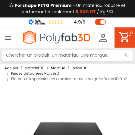
💥
Forshape PETG Premium
- Un matériau robuste et
performant à seulement
8,30€ HT
/ Kg ! 💥
4.9
/
5
0
Accueil
Matériel 3D
Marque
Raise 3D
Pièces détachées Raise3D
Plateau d'impression en aluminium avec poignée Raise3D Pro2