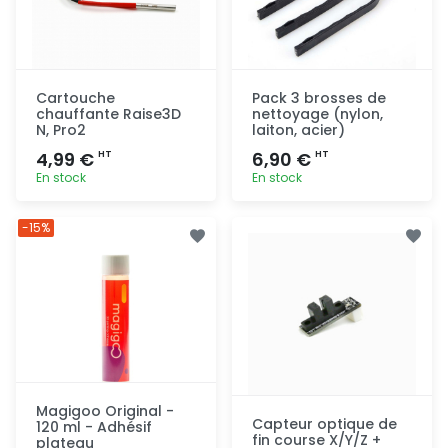
Cartouche
Pack 3 brosses de
chauffante Raise3D
nettoyage (nylon,
N, Pro2
laiton, acier)
4,99 €
6,90 €
HT
HT
En stock
En stock
Ajout
Ajout
-15%
rapide
rapide
Magigoo Original -
Capteur optique de
120 ml - Adhésif
fin course X/Y/Z +
plateau