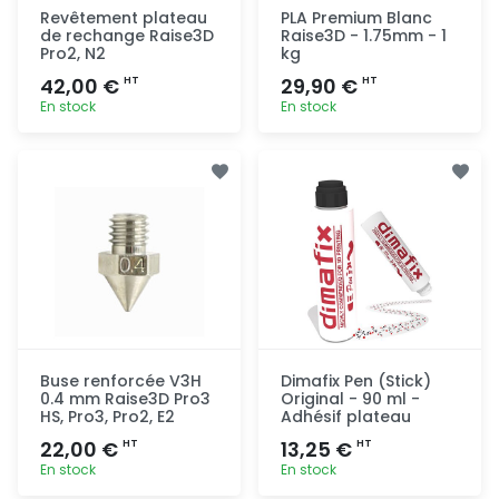
Revêtement plateau
PLA Premium Blanc
de rechange Raise3D
Raise3D - 1.75mm - 1
Pro2, N2
kg
42,00 €
29,90 €
HT
HT
En stock
En stock
Ajout
Ajout
rapide
rapide
Buse renforcée V3H
Dimafix Pen (Stick)
0.4 mm Raise3D Pro3
Original - 90 ml -
HS, Pro3, Pro2, E2
Adhésif plateau
22,00 €
13,25 €
HT
HT
En stock
En stock