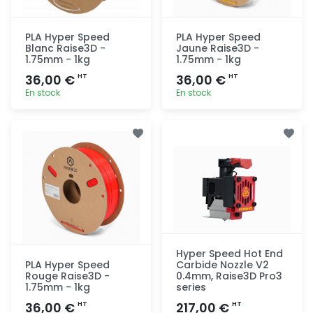
PLA Hyper Speed
PLA Hyper Speed
Blanc Raise3D -
Jaune Raise3D -
1.75mm - 1kg
1.75mm - 1kg
36,00 €
36,00 €
HT
HT
En stock
En stock
Ajout
Ajout
rapide
rapide
Hyper Speed Hot End
PLA Hyper Speed
Carbide Nozzle V2
Rouge Raise3D -
0.4mm, Raise3D Pro3
1.75mm - 1kg
series
36,00 €
217,00 €
HT
HT