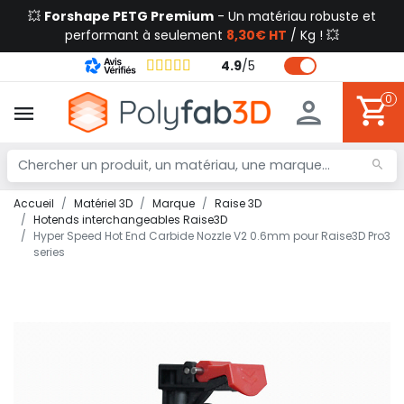
💥
Forshape PETG Premium
- Un matériau robuste et
performant à seulement
8,30€ HT
/ Kg ! 💥
4.9
/
5
0
Accueil
Matériel 3D
Marque
Raise 3D
Hotends interchangeables Raise3D
Hyper Speed Hot End Carbide Nozzle V2 0.6mm pour Raise3D Pro3
series