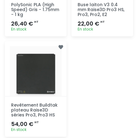
PolySonic PLA (High
Buse laiton V3 0.4
Speed) Gris - 1.75mm
mm Raise3D Pro3 HS,
- 1 kg
Pro3, Pro2, E2
26,40 €
22,00 €
HT
HT
En stock
En stock
Ajout
Ajout
rapide
rapide
Revêtement Buildtak
plateau Raise3D
séries Pro3, Pro3 HS
54,00 €
HT
En stock