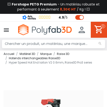
💥
Forshape PETG Premium
- Un matériau robuste et
performant à seulement
8,30€ HT
/ Kg ! 💥
4.9
/
5
0
Accueil
Matériel 3D
Marque
Raise 3D
Hotends interchangeables Raise3D
Hyper Speed Hot End laiton V2 0.6mm, Raise3D Pro3 series