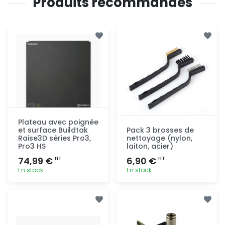
Produits recommandés
Plateau avec poignée
et surface Buildtak
Pack 3 brosses de
Raise3D séries Pro3,
nettoyage (nylon,
Pro3 HS
laiton, acier)
74,99 €
6,90 €
HT
HT
En stock
En stock
Ajout
Ajout
rapide
rapide