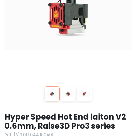
Hyper Speed Hot End laiton V2
0.6mm, Raise3D Pro3 series
Ref. [S]3.01.1.044.100A01