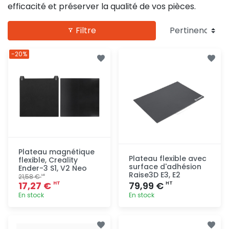
efficacité et préserver la qualité de vos pièces.
Filtre
-20%
Plateau magnétique
Plateau flexible avec
flexible, Creality
surface d'adhésion
Ender-3 S1, V2 Neo
Raise3D E3, E2
21,58 €
HT
17,27 €
79,99 €
HT
HT
En stock
En stock
Ajout
Ajout
rapide
rapide