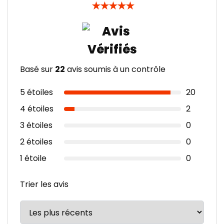
★
★
★
★
★
Basé sur
22
avis soumis à un contrôle
5 étoiles
20
4 étoiles
2
3 étoiles
0
2 étoiles
0
1 étoile
0
Trier les avis