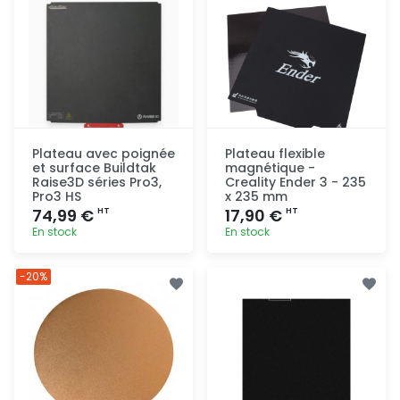
Plateau avec poignée
Plateau flexible
et surface Buildtak
magnétique -
Raise3D séries Pro3,
Creality Ender 3 - 235
Pro3 HS
x 235 mm
74,99 €
17,90 €
HT
HT
En stock
En stock
Ajout
Ajout
-20%
rapide
rapide