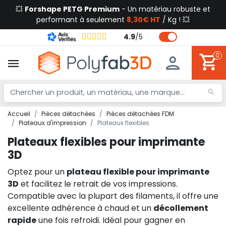
💥
Forshape PETG Premium
- Un matériau robuste et
performant à seulement
8,30€ HT
/ Kg ! 💥
4.9
/
5
0
Accueil
Pièces détachées
Pièces détachées FDM
Plateaux d'impression
Plateaux flexibles
Plateaux flexibles pour imprimante
3D
Optez pour un
plateau flexible pour imprimante
3D
et facilitez le retrait de vos impressions.
Compatible avec la plupart des filaments, il offre une
excellente adhérence à chaud et un
décollement
rapide
une fois refroidi. Idéal pour gagner en