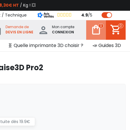
8,30€ HT
/ Kg ! 💥
t / Technique
4.9
/
5
0
0
Demande de
Mon compte
DEVIS EN LIGNE
CONNEXION
🧬 Quelle imprimante 3D choisir ?
📣 Guides 3D
aise3D Pro2
atuite dès 19.9€