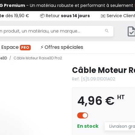
TG Premium
- Un matériau robuste et performant à seulement
te
dès 19,90 €
📦 Retour
sous 14 jours
✉️ Service Clien
Espace
⚡ Offres spéciales
PRO
se3D
Câble Moteur Raise3D Pro2
Câble Moteur R
Ref. [S]5.09.01001A02
4,96 €
HT
En stock
Livraison gr