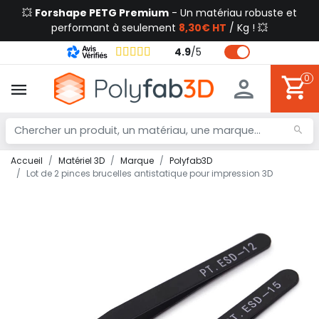
💥
Forshape PETG Premium
- Un matériau robuste et
performant à seulement
8,30€ HT
/ Kg ! 💥
4.9
/
5
0
Accueil
Matériel 3D
Marque
Polyfab3D
Lot de 2 pinces brucelles antistatique pour impression 3D