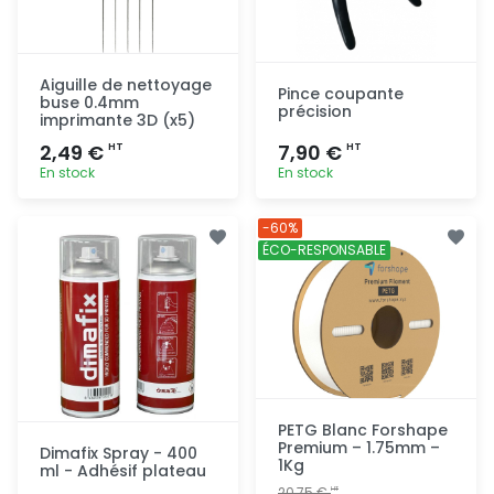
Aiguille de nettoyage
Pince coupante
buse 0.4mm
précision
imprimante 3D (x5)
2,49 €
7,90 €
HT
HT
En stock
En stock
Ajout
Ajout
-60%
rapide
rapide
ÉCO-RESPONSABLE
PETG Blanc Forshape
Premium – 1.75mm –
Dimafix Spray - 400
1Kg
ml - Adhésif plateau
20,75 €
HT