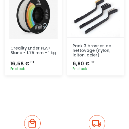
Pack 3 brosses de
Creality Ender PLA+
nettoyage (nylon,
Blanc - 1.75 mm - 1 kg
laiton, acier)
16,58 €
6,90 €
HT
HT
En stock
En stock
Ajout
Ajout
rapide
rapide