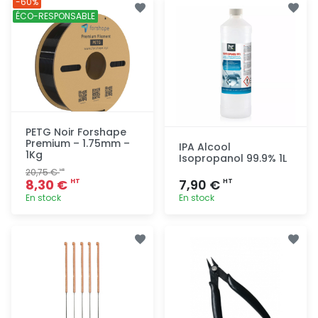
-60%
ÉCO-RESPONSABLE
PETG Noir Forshape
Premium – 1.75mm –
IPA Alcool
1Kg
Isopropanol 99.9% 1L
20,75 €
HT
8,30 €
7,90 €
HT
HT
En stock
En stock
Ajout
Ajout
rapide
rapide